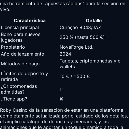
una herramienta de "apuestas rápidas" para la sección en
vivo.
Característica
Detalle
Licencia principal
Curaçao 8048/JAZ
Bono para nuevos
250 % (hasta 500 €)
jugadores
Propietario
NovaForge Ltd.
Año de lanzamiento
2024
Tarjetas, criptomonedas y e-
Métodos de pago
wallets
Límites de depósito y
10 € / 1.500 €
retirada
¿Criptomonedas
✅
admitidas?
¿Tiene app?
❌
Roby Casino da la sensación de estar en una plataforma
completamente actualizada por el cuidado de los detalles,
el amplio catálogo de deportes y mercados, y las
animaciones que le aportan un toque dinámico a toda la