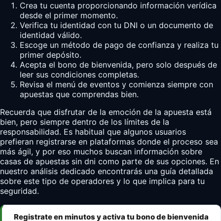
Crea tu cuenta proporcionando información verídica
desde el primer momento.
Verifica tu identidad con tu DNI o un documento de
identidad válido.
Escoge un método de pago de confianza y realiza tu
primer depósito.
Acepta el bono de bienvenida, pero solo después de
leer sus condiciones completas.
Revisa el menú de eventos y comienza siempre con
apuestas que comprendas bien.
Recuerda que disfrutar de la emoción de la apuesta está
bien, pero siempre dentro de los límites de la
responsabilidad. Es habitual que algunos usuarios
prefieran registrarse en plataformas donde el proceso sea
más ágil, y por eso muchos buscan información sobre
casas de apuestas sin dni
como parte de sus opciones. En
nuestro análisis dedicado encontrarás una guía detallada
sobre este tipo de operadores y lo que implica para tu
seguridad.
Registrate en minutos y activa tu bono de bienvenida