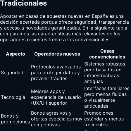
Tradicionales
Apostar en casas de apuestas nuevas en España es una
decisión acertada porque ofrece seguridad, transparencia
y acceso a novedades garantizadas. En la siguiente tabla
comparamos las características más relevantes de los
operadores recientes frente a los convencionales:
Casas
Aspecto
Operadores nuevos
convencionales
Sistemas robustos
Protocolos avanzados
pero basados en
Seguridad
para proteger datos y
infraestructuras
prevenir fraudes
antiguas
Interfaces familiares
Mejores apps y
pero menos fluidas
Tecnología
experiencia de usuario
o visualmente
(UX/UI) superior
anticuadas
Bonos agresivos y
Promociones
Bonos y
ofertas especiales muy
estándar y menos
promociones
competitivas
frecuentes