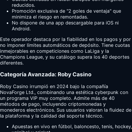
reducidos.
Promoción exclusiva de "2 goles de ventaja" que
minimiza el riesgo en remontadas.
No dispone de una app descargable para iOS ni
Android.
Este operador destaca por la fiabilidad en los pagos y por
no imponer límites automáticos de depósito. Tiene cuotas
inmejorables en competiciones como LaLiga y la
Champions League, y su catálogo supera los 40 deportes
diferentes.
Categoría Avanzada: Roby Casino
Roby Casino irrumpió en 2024 bajo la compañía
NovaForge Ltd., combinando una estética cyberpunk con
un programa VIP muy completo. Admite más de 40
métodos de pago, incluyendo criptomonedas y
monederos electrónicos. Sus usuarios valoran la fluidez de
la plataforma y la calidad del soporte técnico.
Apuestas en vivo en fútbol, baloncesto, tenis, hockey,