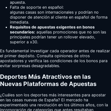
apuesta.
Falta de soporte en español:
algunas casas son internacionales y podrían no
disponer de atención al cliente en español de forma
inmediata.
Requisitos de apuestas exigentes en bonos
secundarios:
aquellas promociones que no son las
principales podrían tener un rollover elevado,
superior a x30.
Es fundamental investigar cada operador antes de realizar
el primer depósito. Consulta opiniones de otros
apostadores y verifica las condiciones de los bonos para
evitar sorpresas desagradables.
Deportes Más Atractivos en las
Nuevas Plataformas de Apuestas
¿Cuáles son los deportes más interesantes para apostar
en las casas nuevas de España? El mercado ha
experimentado una revolución en los últimos años, con la
incorporación de categorías que antes resultaban