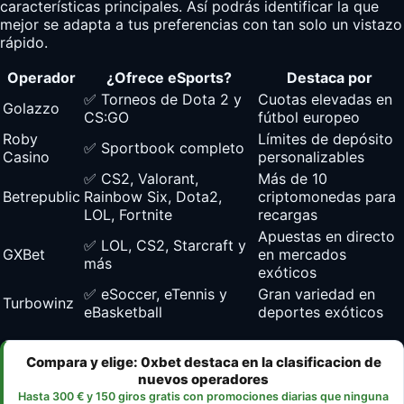
características principales. Así podrás identificar la que
mejor se adapta a tus preferencias con tan solo un vistazo
rápido.
Operador
¿Ofrece eSports?
Destaca por
✅ Torneos de Dota 2 y
Cuotas elevadas en
Golazzo
CS:GO
fútbol europeo
Roby
Límites de depósito
✅ Sportbook completo
Casino
personalizables
✅ CS2, Valorant,
Más de 10
Betrepublic
Rainbow Six, Dota2,
criptomonedas para
LOL, Fortnite
recargas
Apuestas en directo
✅ LOL, CS2, Starcraft y
GXBet
en mercados
más
exóticos
✅ eSoccer, eTennis y
Gran variedad en
Turbowinz
eBasketball
deportes exóticos
Compara y elige: 0xbet destaca en la clasificacion de
nuevos operadores
Hasta 300 € y 150 giros gratis con promociones diarias que ninguna