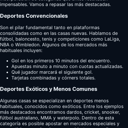
impensables. Vamos a repasar las más destacadas.
Deportes Convencionales
Son el pilar fundamental tanto en plataformas
consolidadas como en las casas nuevas. Hablamos de
fútbol, baloncesto, tenis y competiciones como LaLiga,
NBA o Wimbledon. Algunos de los mercados más
habituales incluyen:
Gol en los primeros 10 minutos del encuentro.
Apuestas minuto a minuto con cuotas actualizadas.
Qué jugador marcará el siguiente gol.
Tarjetas combinadas y córners totales.
Deportes Exóticos y Menos Comunes
Algunas casas se especializan en deportes menos
habituales, conocidos como exóticos. Entre los ejemplos
más destacados encontramos dardos, cricket, snooker,
fútbol australiano, MMA y waterpolo. Dentro de esta
categoría es posible apostar en mercados especiales y