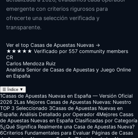
emergente con criterios rigurosos para
ofrecerte una selección verificada y
transparente.
Ver el top Casas de Apuestas Nuevas →
★★★★★
Verificado por 557 community members
CR
Carlos Mendoza Ruiz
Analista Senior de Casas de Apuestas y Juego Online
en España
☰
Índice
▼
1
Casas de Apuestas Nuevas en España — Versión Oficial
2026
2
Las Mejores Casas de Apuestas Nuevas: Nuestro
TOP 3 Seleccionado
3
Casas de Apuestas Nuevas en
España: Análisis Detallado por Operador
4
Mejores Casas
de Apuestas Nuevas en España Clasificadas por Categoría
5
¿Qué Significa Realmente una Casa de Apuestas Nueva?
6
Criterios Fundamentales para Evaluar Páginas de Casas