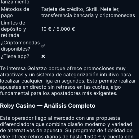
lanzamiento
Métodos de
Tarjeta de crédito, Skrill, Neteller,
pago
transferencia bancaria y criptomonedas
Límites de
depósito y
10 € / 5.000 €
retirada
¿Criptomonedas
✅
disponibles?
¿Tiene app?
❌
Te interesa Golazzo porque ofrece promociones muy
atractivas y un sistema de categorización intuitivo para
localizar cualquier liga en segundos. Esto permite realizar
apuestas en directo sin retrasos en las cuotas, algo
fundamental para los apostadores más exigentes.
Roby Casino — Análisis Completo
Este operador llegó al mercado con una propuesta
diferenciadora que combina diseño moderno y variedad
de alternativas de apuesta. Su programa de fidelidad de
élite ofrece retiros diarios de hasta 1.500 € y cuenta con