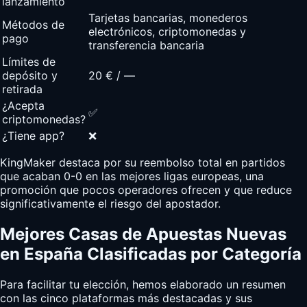
lanzamiento
Tarjetas bancarias, monederos
Métodos de
electrónicos, criptomonedas y
pago
transferencia bancaria
Límites de
depósito y
20 € / —
retirada
¿Acepta
✅
criptomonedas?
¿Tiene app?
❌
KingMaker destaca por su reembolso total en partidos
que acaban 0-0 en las mejores ligas europeas, una
promoción que pocos operadores ofrecen y que reduce
significativamente el riesgo del apostador.
Mejores Casas de Apuestas Nuevas
en España Clasificadas por Categoría
Para facilitar tu elección, hemos elaborado un resumen
con las cinco plataformas más destacadas y sus