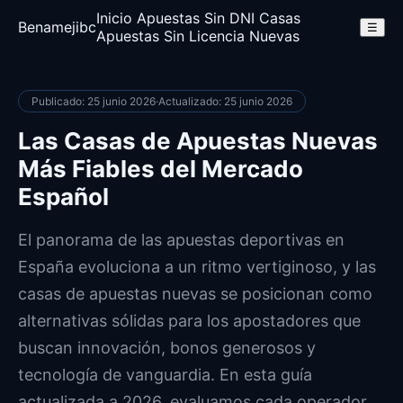
Inicio
Apuestas Sin DNI
Casas
Benamejibc
☰
Apuestas Sin Licencia
Nuevas
Publicado: 25 junio 2026
·
Actualizado: 25 junio 2026
Las Casas de Apuestas Nuevas
Más Fiables del Mercado
Español
El panorama de las apuestas deportivas en
España evoluciona a un ritmo vertiginoso, y las
casas de apuestas nuevas se posicionan como
alternativas sólidas para los apostadores que
buscan innovación, bonos generosos y
tecnología de vanguardia. En esta guía
actualizada a 2026, evaluamos cada operador