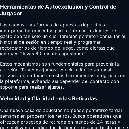
Herramientas de Autoexclusión y Control del
Jugador
Las nuevas plataformas de apuestas deportivas
incorporan herramientas para controlar los límites de
gasto con tan solo un clic. También permiten consultar el
historial de sesión en tiempo real y programar
recordatorios de tiempo de juego, como alertas que
indiquen "llevas 60 minutos apostando".
Estos mecanismos son fundamentales para prevenir la
adicción. Te aconsejamos reducir tu límite semanal
utilizando directamente estas herramientas integradas en
la plataforma, evitando así depender del contacto con
soporte para realizar ajustes.
Velocidad y Claridad en las Retiradas
Una nueva casa de apuestas no puede permitirse tardar
semanas en procesar los retiros. Busca operadores que
ofrezcan procesos de retirada en menos de 24 horas y
que incluyan un indicador de tiempo restante hasta que se