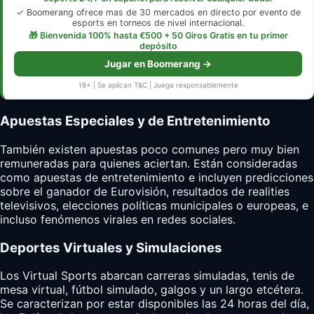
✓ Boomerang ofrece mas de 30 mercados en directo por evento de
esports en torneos de nivel internacional.
🎁 Bienvenida 100% hasta €500 + 50 Giros Gratis en tu primer
depósito
Jugar en Boomerang →
18+ | Se aplican T&C | Juega responsablemente
Apuestas Especiales y de Entretenimiento
También existen apuestas poco comunes pero muy bien
remuneradas para quienes aciertan. Están consideradas
como apuestas de entretenimiento e incluyen predicciones
sobre el ganador de Eurovisión, resultados de realities
televisivos, elecciones políticas municipales o europeas, e
incluso fenómenos virales en redes sociales.
Deportes Virtuales y Simulaciones
Los Virtual Sports abarcan carreras simuladas, tenis de
mesa virtual, fútbol simulado, galgos y un largo etcétera.
Se caracterizan por estar disponibles las 24 horas del día,