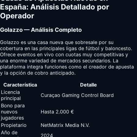
España: Análisis Detallado por
Operador
Golazzo — Análisis Completo
Golazzo es una casa nueva que sobresale por su
cobertura en las principales ligas de fútbol y baloncesto.
Ofrece eventos en vivo con cuotas muy competitivas y
una enorme variedad de mercados secundarios. La
plataforma integra funciones como el creador de apuesta
y la opción de cobro anticipado.
Característica
Detalle
Licencia
Curaçao Gaming Control Board
principal
Bono para
nuevos
Hasta 2.000 €
jugadores
Propietario
NetMatrix Media N.V.
Año de
2024