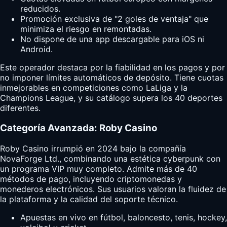
reducidos.
Promoción exclusiva de "2 goles de ventaja" que
minimiza el riesgo en remontadas.
No dispone de una app descargable para iOS ni
Android.
Este operador destaca por la fiabilidad en los pagos y por
no imponer límites automáticos de depósito. Tiene cuotas
inmejorables en competiciones como LaLiga y la
Champions League, y su catálogo supera los 40 deportes
diferentes.
Categoría Avanzada: Roby Casino
Roby Casino irrumpió en 2024 bajo la compañía
NovaForge Ltd., combinando una estética cyberpunk con
un programa VIP muy completo. Admite más de 40
métodos de pago, incluyendo criptomonedas y
monederos electrónicos. Sus usuarios valoran la fluidez de
la plataforma y la calidad del soporte técnico.
Apuestas en vivo en fútbol, baloncesto, tenis, hockey,