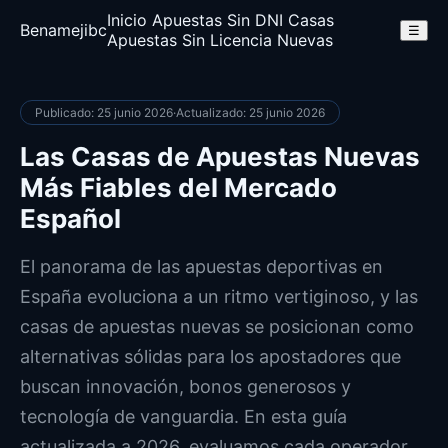
Inicio
Apuestas Sin DNI
Casas
Benamejibc
☰
Apuestas Sin Licencia
Nuevas
Publicado: 25 junio 2026
·
Actualizado: 25 junio 2026
Las Casas de Apuestas Nuevas
Más Fiables del Mercado
Español
El panorama de las apuestas deportivas en
España evoluciona a un ritmo vertiginoso, y las
casas de apuestas nuevas se posicionan como
alternativas sólidas para los apostadores que
buscan innovación, bonos generosos y
tecnología de vanguardia. En esta guía
actualizada a 2026, evaluamos cada operador