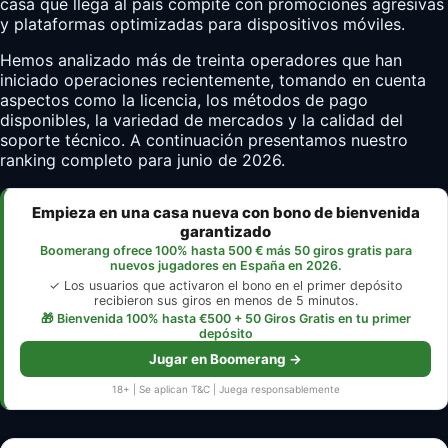
casa que llega al país compite con promociones agresivas
y plataformas optimizadas para dispositivos móviles.
Hemos analizado más de treinta operadores que han
iniciado operaciones recientemente, tomando en cuenta
aspectos como la licencia, los métodos de pago
disponibles, la variedad de mercados y la calidad del
soporte técnico. A continuación presentamos nuestro
ranking completo para junio de 2026.
Empieza en una casa nueva con bono de bienvenida
garantizado
Boomerang ofrece 100% hasta 500 € más 50 giros gratis para
nuevos jugadores en España en 2026.
✓ Los usuarios que activaron el bono en el primer depósito
recibieron sus giros en menos de 5 minutos.
🎁 Bienvenida 100% hasta €500 + 50 Giros Gratis en tu primer
depósito
Jugar en Boomerang →
18+ | Se aplican T&C | Juega responsablemente