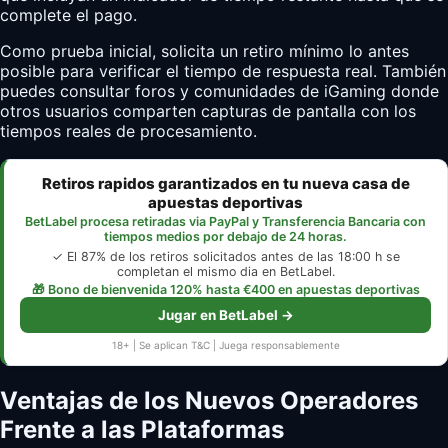
complete el pago.
Como prueba inicial, solicita un retiro mínimo lo antes
posible para verificar el tiempo de respuesta real. También
puedes consultar foros y comunidades de iGaming donde
otros usuarios comparten capturas de pantalla con los
tiempos reales de procesamiento.
Retiros rapidos garantizados en tu nueva casa de
apuestas deportivas
BetLabel procesa retiradas via PayPal y Transferencia Bancaria con
tiempos medios por debajo de 24 horas.
✓ El 87% de los retiros solicitados antes de las 18:00 h se
completan el mismo dia en BetLabel.
🎁 Bono de bienvenida 120% hasta €400 en apuestas deportivas
Jugar en BetLabel →
18+ | Se aplican T&C | Juega responsablemente
Ventajas de los Nuevos Operadores
Frente a las Plataformas