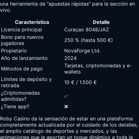
una herramienta de "apuestas rápidas" para la sección en
vivo.
Característica
Detalle
Licencia principal
Curaçao 8048/JAZ
Bono para nuevos
250 % (hasta 500 €)
jugadores
Propietario
NovaForge Ltd.
Año de lanzamiento
2024
Tarjetas, criptomonedas y e-
Métodos de pago
wallets
Límites de depósito y
10 € / 1.500 €
retirada
¿Criptomonedas
✅
admitidas?
¿Tiene app?
❌
Roby Casino da la sensación de estar en una plataforma
completamente actualizada por el cuidado de los detalles,
el amplio catálogo de deportes y mercados, y las
animaciones que le aportan un toque dinámico a toda la