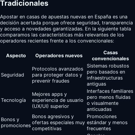
Tradicionales
Apostar en casas de apuestas nuevas en España es una
decisión acertada porque ofrece seguridad, transparencia
y acceso a novedades garantizadas. En la siguiente tabla
comparamos las características más relevantes de los
operadores recientes frente a los convencionales:
Casas
Aspecto
Operadores nuevos
convencionales
Sistemas robustos
Protocolos avanzados
pero basados en
Seguridad
para proteger datos y
infraestructuras
prevenir fraudes
antiguas
Interfaces familiares
Mejores apps y
pero menos fluidas
Tecnología
experiencia de usuario
o visualmente
(UX/UI) superior
anticuadas
Bonos agresivos y
Promociones
Bonos y
ofertas especiales muy
estándar y menos
promociones
competitivas
frecuentes