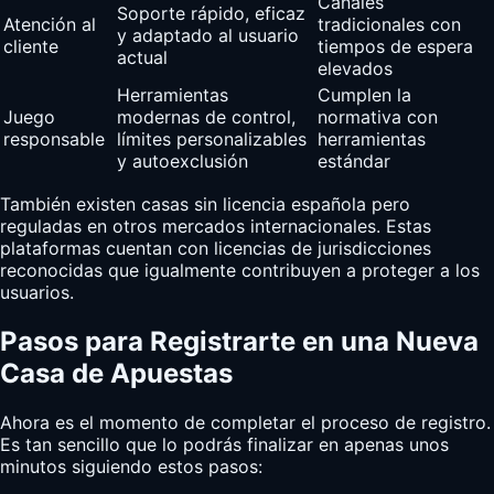
Canales
Soporte rápido, eficaz
Atención al
tradicionales con
y adaptado al usuario
cliente
tiempos de espera
actual
elevados
Herramientas
Cumplen la
Juego
modernas de control,
normativa con
responsable
límites personalizables
herramientas
y autoexclusión
estándar
También existen casas sin licencia española pero
reguladas en otros mercados internacionales. Estas
plataformas cuentan con licencias de jurisdicciones
reconocidas que igualmente contribuyen a proteger a los
usuarios.
Pasos para Registrarte en una Nueva
Casa de Apuestas
Ahora es el momento de completar el proceso de registro.
Es tan sencillo que lo podrás finalizar en apenas unos
minutos siguiendo estos pasos: