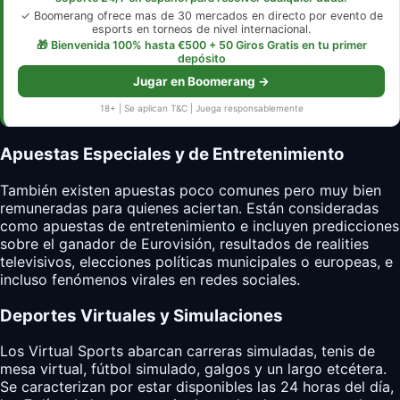
✓ Boomerang ofrece mas de 30 mercados en directo por evento de
esports en torneos de nivel internacional.
🎁 Bienvenida 100% hasta €500 + 50 Giros Gratis en tu primer
depósito
Jugar en Boomerang →
18+ | Se aplican T&C | Juega responsablemente
Apuestas Especiales y de Entretenimiento
También existen apuestas poco comunes pero muy bien
remuneradas para quienes aciertan. Están consideradas
como apuestas de entretenimiento e incluyen predicciones
sobre el ganador de Eurovisión, resultados de realities
televisivos, elecciones políticas municipales o europeas, e
incluso fenómenos virales en redes sociales.
Deportes Virtuales y Simulaciones
Los Virtual Sports abarcan carreras simuladas, tenis de
mesa virtual, fútbol simulado, galgos y un largo etcétera.
Se caracterizan por estar disponibles las 24 horas del día,