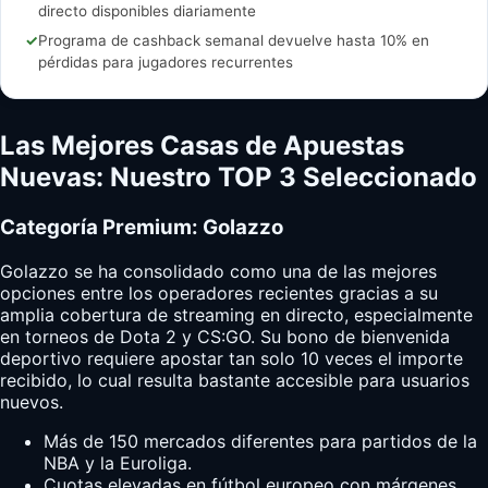
directo disponibles diariamente
✓
Programa de cashback semanal devuelve hasta 10% en
pérdidas para jugadores recurrentes
Las Mejores Casas de Apuestas
Nuevas: Nuestro TOP 3 Seleccionado
Categoría Premium: Golazzo
Golazzo se ha consolidado como una de las mejores
opciones entre los operadores recientes gracias a su
amplia cobertura de streaming en directo, especialmente
en torneos de Dota 2 y CS:GO. Su bono de bienvenida
deportivo requiere apostar tan solo 10 veces el importe
recibido, lo cual resulta bastante accesible para usuarios
nuevos.
Más de 150 mercados diferentes para partidos de la
NBA y la Euroliga.
Cuotas elevadas en fútbol europeo con márgenes