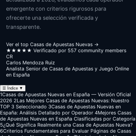
emergente con criterios rigurosos para
ofrecerte una selección verificada y
transparente.
Ver el top Casas de Apuestas Nuevas →
★★★★★
Verificado por 557 community members
CR
Carlos Mendoza Ruiz
Analista Senior de Casas de Apuestas y Juego Online
en España
☰
Índice
▼
1
Casas de Apuestas Nuevas en España — Versión Oficial
2026
2
Las Mejores Casas de Apuestas Nuevas: Nuestro
TOP 3 Seleccionado
3
Casas de Apuestas Nuevas en
España: Análisis Detallado por Operador
4
Mejores Casas
de Apuestas Nuevas en España Clasificadas por Categoría
5
¿Qué Significa Realmente una Casa de Apuestas Nueva?
6
Criterios Fundamentales para Evaluar Páginas de Casas