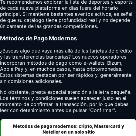
Te recomendamos explorar la lista de deportes y esports
de cada nueva plataforma en días fuera del horario
principal. Si mantiene bastantes eventos activos, es señal
de que su catálogo tiene profundidad real y no depende
únicamente de las grandes competiciones.
Métodos de Pago Modernos
¿Buscas algo que vaya más allá de las tarjetas de crédito
y las transferencias bancarias? Los nuevos operadores
incorporan métodos de pago como e-wallets, Bizum,
Apple Pay y, en muchos casos, hasta criptomonedas.
Estos sistemas destacan por ser rápidos y, generalmente,
sin comisiones adicionales.
No obstante, presta especial atención a la letra pequeña.
Los términos y condiciones suelen aparecer justo en el
momento de confirmar la transacción, por lo que debes
leer con detenimiento antes de pulsar "Confirmar".
Metodos de pago modernos: cripto, Mastercard y
Neteller en un solo sitio