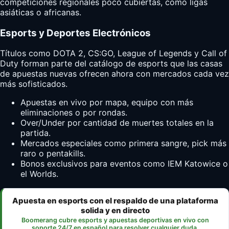
competiciones regionales poco cubiertas, como ligas
asiáticas o africanas.
Esports y Deportes Electrónicos
Títulos como DOTA 2, CS:GO, League of Legends y Call of
Duty forman parte del catálogo de esports que las casas
de apuestas nuevas ofrecen ahora con mercados cada vez
más sofisticados.
Apuestas en vivo por mapa, equipo con más
eliminaciones o por rondas.
Over/Under por cantidad de muertes totales en la
partida.
Mercados especiales como primera sangre, pick más
raro o pentakills.
Bonos exclusivos para eventos como IEM Katowice o
el Worlds.
Apuesta en esports con el respaldo de una plataforma
solida y en directo
Boomerang cubre esports y apuestas deportivas en vivo con
soporte 24/7 en español para resolver cualquier duda.