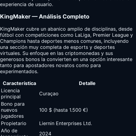
experiencia de usuario.
KingMaker — Análisis Completo
KingMaker cubre un abanico amplio de disciplinas, desde
fútbol con competiciones como LaLiga, Premier League y
Champions hasta deportes menos comunes, incluyendo
una sección muy completa de esports y deportes
virtuales. Su enfoque en las criptomonedas y sus
generosos bonos la convierten en una opción interesante
tanto para apostadores novatos como para
experimentados.
Característica
Detalle
Licencia
Curaçao
principal
Bono para
nuevos
100 $ (hasta 1.500 €)
jugadores
Propietario
Liernin Enterprises Ltd.
Año de
2024