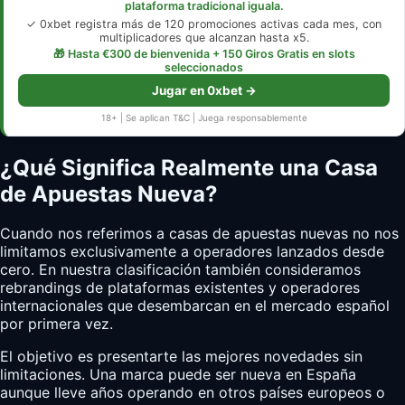
plataforma tradicional iguala.
✓ 0xbet registra más de 120 promociones activas cada mes, con
multiplicadores que alcanzan hasta x5.
🎁 Hasta €300 de bienvenida + 150 Giros Gratis en slots
seleccionados
Jugar en 0xbet →
18+ | Se aplican T&C | Juega responsablemente
¿Qué Significa Realmente una Casa
de Apuestas Nueva?
Cuando nos referimos a casas de apuestas nuevas no nos
limitamos exclusivamente a operadores lanzados desde
cero. En nuestra clasificación también consideramos
rebrandings de plataformas existentes y operadores
internacionales que desembarcan en el mercado español
por primera vez.
El objetivo es presentarte las mejores novedades sin
limitaciones. Una marca puede ser nueva en España
aunque lleve años operando en otros países europeos o