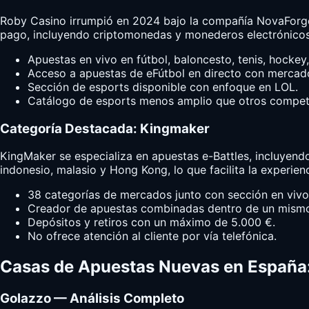
Roby Casino irrumpió en 2024 bajo la compañía NovaForg
pago, incluyendo criptomonedas y monederos electrónicos. S
Apuestas en vivo en fútbol, baloncesto, tenis, hockey, 
Acceso a apuestas de eFútbol en directo con mercados
Sección de esports disponible con enfoque en LOL.
Catálogo de esports menos amplio que otros compet
Categoría Destacada: Kingmaker
KingMaker se especializa en apuestas e-Battles, incluyend
indonesio, malasio y Hong Kong, lo que facilita la experien
38 categorías de mercados junto con sección en vivo
Creador de apuestas combinadas dentro de un mismo
Depósitos y retiros con un máximo de 5.000 €.
No ofrece atención al cliente por vía telefónica.
Casas de Apuestas Nuevas en España:
Golazzo — Análisis Completo