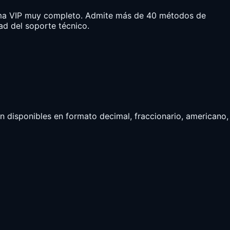
ama VIP muy completo. Admite más de 40 métodos de
ad del soporte técnico.
 disponibles en formato decimal, fraccionario, americano,