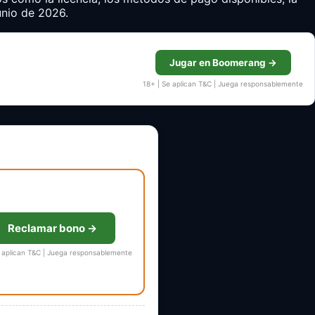
unio de 2026.
Jugar en Boomerang →
18+ | Se aplican T&C | Juega responsablemente
Reclamar bono →
e aplican T&C | Juega responsablemente