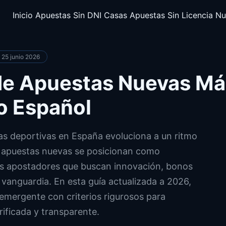
Inicio
Apuestas Sin DNI
Casas Apuestas Sin Licencia
Nu
 25 junio 2026
de Apuestas Nuevas Má
o Español
as deportivas en España evoluciona a un ritmo
de apuestas nuevas se posicionan como
los apostadores que buscan innovación, bonos
vanguardia. En esta guía actualizada a 2026,
mergente con criterios rigurosos para
rificada y transparente.