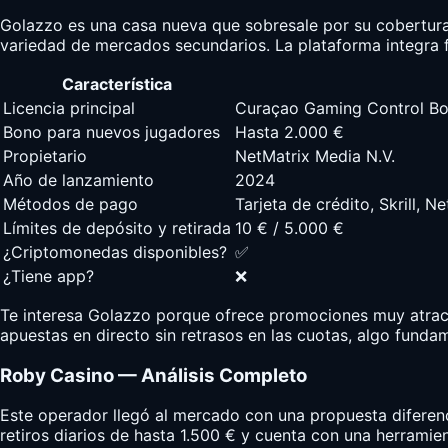
Golazzo es una casa nueva que sobresale por su cobertura 
variedad de mercados secundarios. La plataforma integra 
Característica
Licencia principal
Curaçao Gaming Control B
Bono para nuevos jugadores
Hasta 2.000 €
Propietario
NetMatrix Media N.V.
Año de lanzamiento
2024
Métodos de pago
Tarjeta de crédito, Skrill, 
Límites de depósito y retirada
10 € / 5.000 €
¿Criptomonedas disponibles?
✅
¿Tiene app?
❌
Te interesa Golazzo porque ofrece promociones muy atractiv
apuestas en directo sin retrasos en las cuotas, algo fund
Roby Casino — Análisis Completo
Este operador llegó al mercado con una propuesta diferen
retiros diarios de hasta 1.500 € y cuenta con una herramien