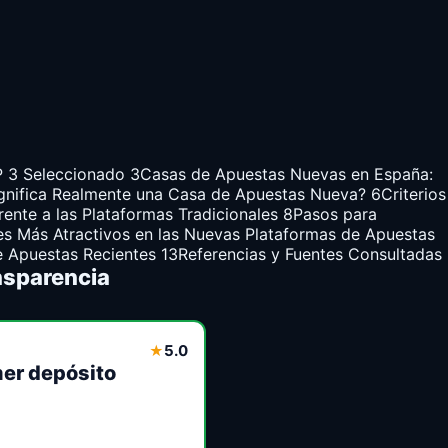
P 3 Seleccionado
3
Casas de Apuestas Nuevas en España:
gnifica Realmente una Casa de Apuestas Nueva?
6
Criterios
ente a las Plataformas Tradicionales
8
Pasos para
s Más Atractivos en las Nuevas Plataformas de Apuestas
e Apuestas Recientes
13
Referencias y Fuentes Consultadas
sparencia
5.0
★
mer depósito