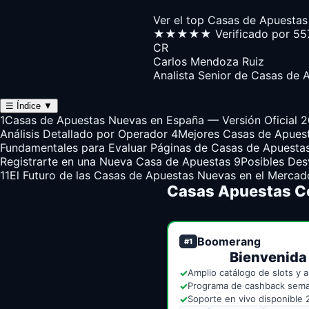
Ver el top Casas de Apuesta
★★★★★
Verificado por 5
CR
Carlos Mendoza Ruiz
Analista Senior de Casas de 
☰
Índice
▼
1
Casas de Apuestas Nuevas en España — Versión Oficial 
Análisis Detallado por Operador
4
Mejores Casas de Apuest
Fundamentales para Evaluar Páginas de Casas de Apuesta
Registrarte en una Nueva Casa de Apuestas
9
Posibles Des
11
El Futuro de las Casas de Apuestas Nuevas en el Mercad
Casas Apuestas C
Boomerang
#1
Bienvenida 
✓
Amplio catálogo de slots y 
✓
Programa de cashback seman
✓
Soporte en vivo disponible 