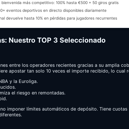
bienvenida más competitivo: 100% hasta €500 + 50 giros gratis
50+ eventos deportivos en directo disponibles diariamente
l devuelve hasta 10% en pérdidas para jugadores recurrentes
s: Nuestro TOP 3 Seleccionado
es entre los operadores recientes gracias a su amplia cob
e apostar tan solo 10 veces el importe recibido, lo cual r
BA y la Euroliga.
ucidos.
miza el riesgo en remontadas.
id.
r no imponer límites automáticos de depósito. Tiene cuota
iferentes.