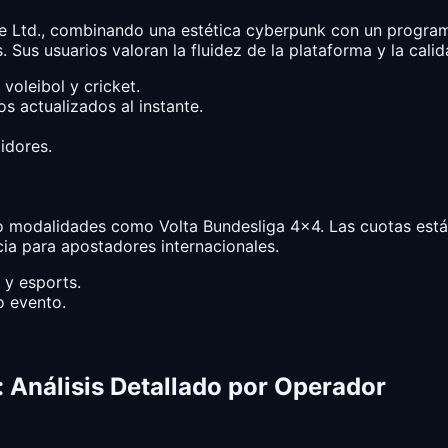
e Ltd., combinando una estética cyberpunk con un progr
us usuarios valoran la fluidez de la plataforma y la calid
voleibol y cricket.
 actualizados al instante.
idores.
o modalidades como Volta Bundesliga 4×4. Las cuotas están
cia para apostadores internacionales.
 y esports.
 evento.
 Análisis Detallado por Operador