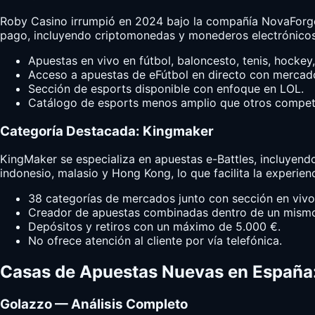
Roby Casino irrumpió en 2024 bajo la compañía NovaForg
pago, incluyendo criptomonedas y monederos electrónicos. S
Apuestas en vivo en fútbol, baloncesto, tenis, hockey, 
Acceso a apuestas de eFútbol en directo con mercados
Sección de esports disponible con enfoque en LOL.
Catálogo de esports menos amplio que otros compet
Categoría Destacada: Kingmaker
KingMaker se especializa en apuestas e-Battles, incluyend
indonesio, malasio y Hong Kong, lo que facilita la experien
38 categorías de mercados junto con sección en vivo
Creador de apuestas combinadas dentro de un mismo
Depósitos y retiros con un máximo de 5.000 €.
No ofrece atención al cliente por vía telefónica.
Casas de Apuestas Nuevas en España:
Golazzo — Análisis Completo