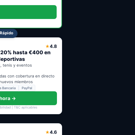
 Rápido
4.8
★
120% hasta €400 en
eportivas
, tenis y eventos
das con cobertura en directo
a nuevos miembros
a Bancaria
PayPal
hora →
bilidad | T&C aplicables
4.6
★