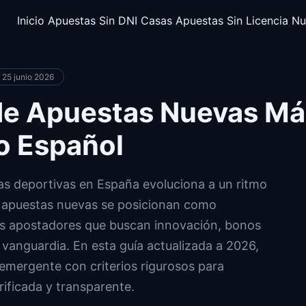
Inicio
Apuestas Sin DNI
Casas Apuestas Sin Licencia
Nu
 25 junio 2026
de Apuestas Nuevas Má
o Español
as deportivas en España evoluciona a un ritmo
de apuestas nuevas se posicionan como
los apostadores que buscan innovación, bonos
vanguardia. En esta guía actualizada a 2026,
mergente con criterios rigurosos para
rificada y transparente.