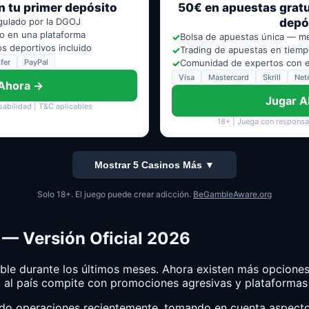
n tu primer depósito
50€ en apuestas gratui
egulado por la DGOJ
depó
o en una plataforma
✓
Bolsa de apuestas única — m
s deportivos incluido
✓
Trading de apuestas en tiemp
fer
PayPal
✓
Comunidad de expertos con es
Visa
Mastercard
Skrill
Nete
 Ahora →
Jugar A
abilidad | T&C aplicables
18+ | Juega con responsa
Mostrar 5 Casinos Más ▼
Solo 18+. El juego puede crear adicción.
BeGambleAware.org
— Versión Oficial 2026
ble durante los últimos meses. Ahora existen más opcione
 al país compite con promociones agresivas y plataformas 
do operaciones recientemente, tomando en cuenta aspectos