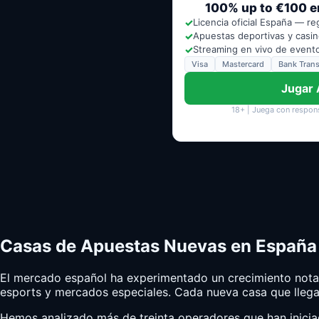
100% up to €100 e
✓
Licencia oficial España — r
✓
Apuestas deportivas y casin
✓
Streaming en vivo de evento
Visa
Mastercard
Bank Trans
Jugar
18+ | Juega con respons
Casas de Apuestas Nuevas en España 
El mercado español ha experimentado un crecimiento nota
esports y mercados especiales. Cada nueva casa que llega
Hemos analizado más de treinta operadores que han inicia