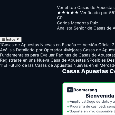
Ver el top Casas de Apuesta
★★★★★
Verificado por 5
CR
Carlos Mendoza Ruiz
Analista Senior de Casas de 
☰
Índice
▼
1
Casas de Apuestas Nuevas en España — Versión Oficial 
Análisis Detallado por Operador
4
Mejores Casas de Apuest
Fundamentales para Evaluar Páginas de Casas de Apuesta
Registrarte en una Nueva Casa de Apuestas
9
Posibles Des
11
El Futuro de las Casas de Apuestas Nuevas en el Mercad
Casas Apuestas C
Boomerang
#1
Bienvenida 
✓
Amplio catálogo de slots y 
✓
Programa de cashback seman
✓
Soporte en vivo disponible 