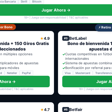
cia Bancaria
Skrill
Bitcoin
Jugar Ahora →
18+ | Juega con responsabilidad | T&C aplicables
jor Bono
⚡ Retiro
BetLabel
4.9
★
#3
nida + 150 Giros Gratis
Bono de bienvenida 
eleccionados
apuestas d
on múltiples opciones
✓
Cuotas competitivas en fútbol
internacionales
tiplicadores de apuestas
✓
Sistema de apuestas combina
 para móviles
✓
Bonificación por referral par
rd
Neteller
PayPal
Visa
Mastercard
Transferenci
 Ahora →
Jugar A
abilidad | T&C aplicables
18+ | Juega con responsa
Betfair
4.7
★
#5