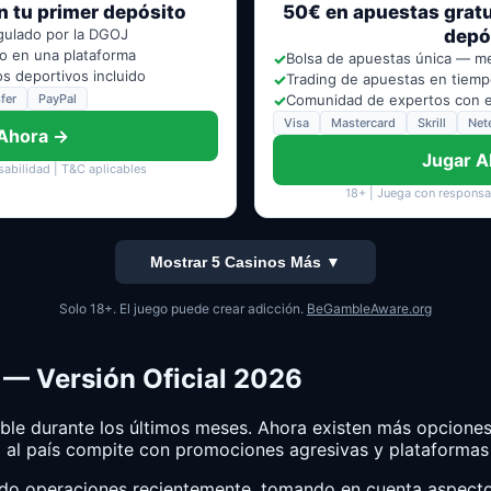
n tu primer depósito
50€ en apuestas gratui
egulado por la DGOJ
depó
o en una plataforma
✓
Bolsa de apuestas única — m
s deportivos incluido
✓
Trading de apuestas en tiemp
fer
PayPal
✓
Comunidad de expertos con es
Visa
Mastercard
Skrill
Nete
 Ahora →
Jugar A
abilidad | T&C aplicables
18+ | Juega con responsa
Mostrar 5 Casinos Más ▼
Solo 18+. El juego puede crear adicción.
BeGambleAware.org
— Versión Oficial 2026
ble durante los últimos meses. Ahora existen más opcione
 al país compite con promociones agresivas y plataformas 
do operaciones recientemente, tomando en cuenta aspectos