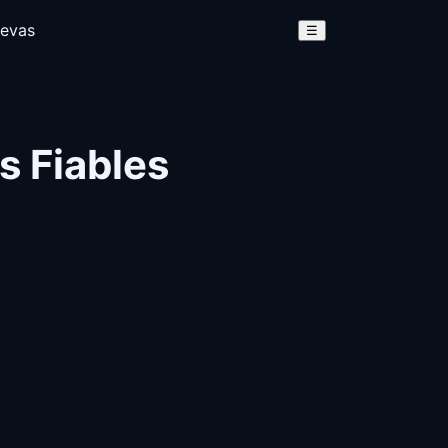
evas
☰
s Fiables