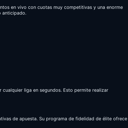
ventos en vivo con cuotas muy competitivas y una enorme
 anticipado.
 cualquier liga en segundos. Esto permite realizar
ivas de apuesta. Su programa de fidelidad de élite ofrece