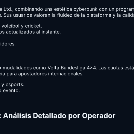
e Ltd., combinando una estética cyberpunk con un progr
us usuarios valoran la fluidez de la plataforma y la calid
voleibol y cricket.
 actualizados al instante.
idores.
o modalidades como Volta Bundesliga 4×4. Las cuotas están
cia para apostadores internacionales.
 y esports.
 evento.
 Análisis Detallado por Operador