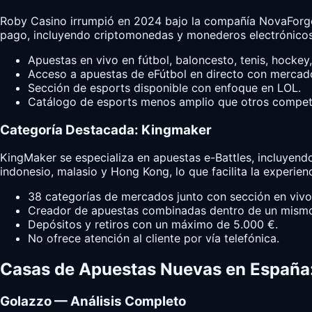
Roby Casino irrumpió en 2024 bajo la compañía NovaForg
pago, incluyendo criptomonedas y monederos electrónicos. S
Apuestas en vivo en fútbol, baloncesto, tenis, hockey, 
Acceso a apuestas de eFútbol en directo con mercados
Sección de esports disponible con enfoque en LOL.
Catálogo de esports menos amplio que otros compet
Categoría Destacada: Kingmaker
KingMaker se especializa en apuestas e-Battles, incluyend
indonesio, malasio y Hong Kong, lo que facilita la experien
38 categorías de mercados junto con sección en vivo
Creador de apuestas combinadas dentro de un mismo
Depósitos y retiros con un máximo de 5.000 €.
No ofrece atención al cliente por vía telefónica.
Casas de Apuestas Nuevas en España:
Golazzo — Análisis Completo