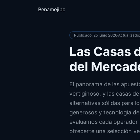
Benamejibc
Publicado: 25 junio 2026
·
Actualizado:
Las Casas 
del Mercad
El panorama de las apuest
vertiginoso, y las casas 
alternativas sólidas para 
generosos y tecnología de 
evaluamos cada operador e
ofrecerte una selección ve