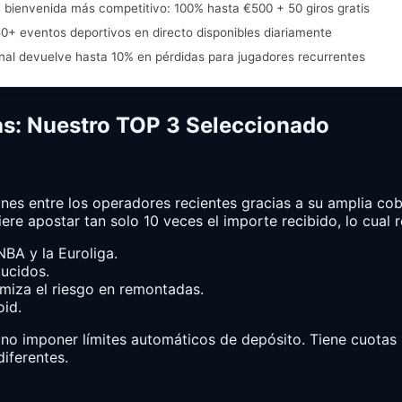
bienvenida más competitivo: 100% hasta €500 + 50 giros gratis
50+ eventos deportivos en directo disponibles diariamente
l devuelve hasta 10% en pérdidas para jugadores recurrentes
s: Nuestro TOP 3 Seleccionado
es entre los operadores recientes gracias a su amplia cob
e apostar tan solo 10 veces el importe recibido, lo cual r
BA y la Euroliga.
ucidos.
miza el riesgo en remontadas.
id.
r no imponer límites automáticos de depósito. Tiene cuota
iferentes.