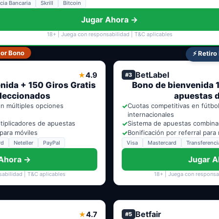
cia Bancaria
Skrill
Bitcoin
Jugar Ahora →
18+ | Juega con responsabilidad | T&C aplicables
jor Bono
⚡ Retiro
BetLabel
4.9
★
#3
nida + 150 Giros Gratis
Bono de bienvenida 
eleccionados
apuestas d
on múltiples opciones
✓
Cuotas competitivas en fútbol
internacionales
tiplicadores de apuestas
✓
Sistema de apuestas combina
 para móviles
✓
Bonificación por referral par
rd
Neteller
PayPal
Visa
Mastercard
Transferenci
 Ahora →
Jugar A
abilidad | T&C aplicables
18+ | Juega con responsa
Betfair
4.7
★
#5