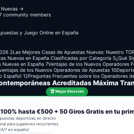
s Nuevas →
57 community members
Apuestas y Juego Online en España
2026
2
Las Mejores Casas de Apuestas Nuevas: Nuestro TO
as Nuevas en España Clasificadas por Categoría
5
¿Qué Si
s Nuevas en España
7
Ventajas de los Nuevos Operadores Fr
ventajas de los Nuevos Operadores de Apuestas
10
Deporte
o Español
12
Preguntas Frecuentes sobre los Operadores d
ontemporáneas Acreditadas Máxima Tran
🏆 Mejor Elección
100% hasta €500 + 50 Giros Gratis en tu pri
apuestas deportivas en directo
al para jugadores recurrentes
24/7 en español