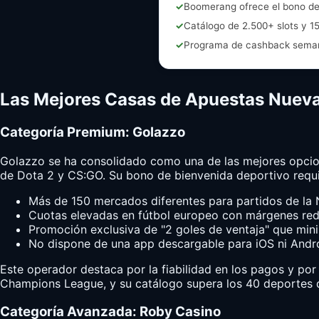
✓
Boomerang ofrece el bono de 
✓
Catálogo de 2.500+ slots y 1
✓
Programa de cashback semana
Las Mejores Casas de Apuestas Nueva
Categoría Premium: Golazzo
Golazzo se ha consolidado como una de las mejores opcion
de Dota 2 y CS:GO. Su bono de bienvenida deportivo requier
Más de 150 mercados diferentes para partidos de la N
Cuotas elevadas en fútbol europeo con márgenes red
Promoción exclusiva de "2 goles de ventaja" que mini
No dispone de una app descargable para iOS ni Andro
Este operador destaca por la fiabilidad en los pagos y po
Champions League, y su catálogo supera los 40 deportes d
Categoría Avanzada: Roby Casino