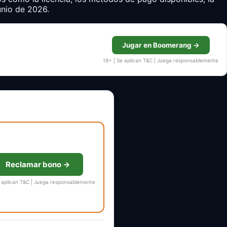
unio de 2026.
Jugar en Boomerang →
18+ | Se aplican T&C | Juega responsablemente
Reclamar bono →
e aplican T&C | Juega responsablemente