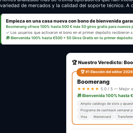
variedad de mercados y la calidad del soporte técnico. A
Empieza en una casa nueva con bono de bienvenida gara
Boomerang ofrece 100% hasta 500 € más 50 giros gratis para nuevos 
✓ Los usuarios que activaron el bono en el primer depósito recibieron 
🎁 Bienvenida 100% hasta €500 + 50 Giros Gratis en tu primer depósito
🏆 Nuestro Veredicto: Bo
🏆 #1 Elección del editor 2026
Boomerang
★★★★★
5.0 / 5 — Mejor 
🎁 Bienvenida 100% hasta €
Amplio catálogo de slots y apuest
Programa de cashback semanal pa
Visa
Mastercard
Transfere