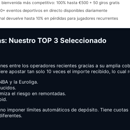
bienvenida más competitivo: 100% hasta €500 + 50 giros gratis
50+ eventos deportivos en directo disponibles diariamente
l devuelve hasta 10% en pérdidas para jugadores recurrentes
s: Nuestro TOP 3 Seleccionado
es entre los operadores recientes gracias a su amplia cob
e apostar tan solo 10 veces el importe recibido, lo cual r
BA y la Euroliga.
ucidos.
miza el riesgo en remontadas.
id.
r no imponer límites automáticos de depósito. Tiene cuota
iferentes.