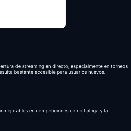
ertura de streaming en directo, especialmente en torneos
esulta bastante accesible para usuarios nuevos.
s inmejorables en competiciones como LaLiga y la