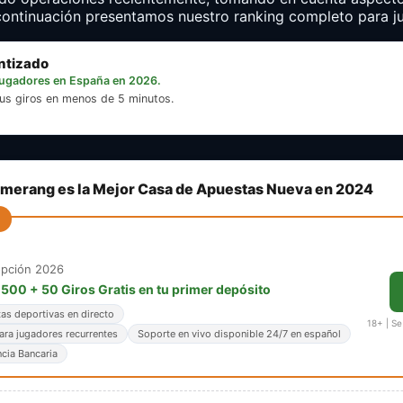
 continuación presentamos nuestro ranking completo para j
ntizado
jugadores en España en 2026.
sus giros en menos de 5 minutos.
omerang es la Mejor Casa de Apuestas Nueva en 2024
opción 2026
500 + 50 Giros Gratis en tu primer depósito
as deportivas en directo
18+ | S
ra jugadores recurrentes
Soporte en vivo disponible 24/7 en español
ncia Bancaria