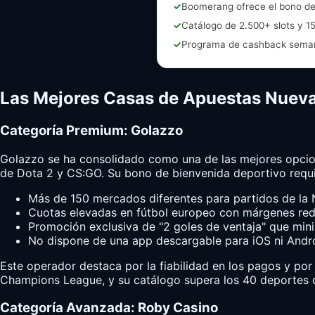
✓
Boomerang ofrece el bono de 
✓
Catálogo de 2.500+ slots y 1
✓
Programa de cashback semana
Las Mejores Casas de Apuestas Nueva
Categoría Premium: Golazzo
Golazzo se ha consolidado como una de las mejores opcion
de Dota 2 y CS:GO. Su bono de bienvenida deportivo requier
Más de 150 mercados diferentes para partidos de la N
Cuotas elevadas en fútbol europeo con márgenes red
Promoción exclusiva de "2 goles de ventaja" que mini
No dispone de una app descargable para iOS ni Andro
Este operador destaca por la fiabilidad en los pagos y po
Champions League, y su catálogo supera los 40 deportes d
Categoría Avanzada: Roby Casino