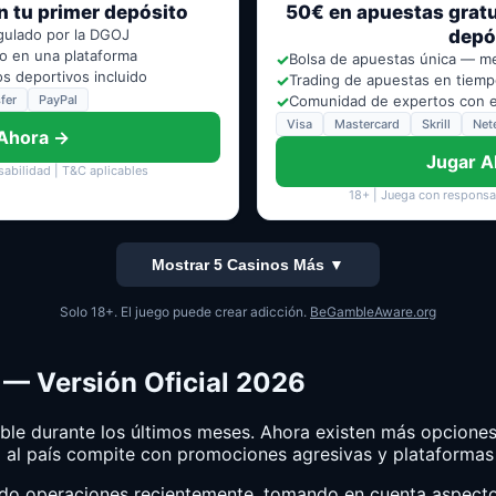
n tu primer depósito
50€ en apuestas gratui
egulado por la DGOJ
depó
o en una plataforma
✓
Bolsa de apuestas única — m
s deportivos incluido
✓
Trading de apuestas en tiemp
fer
PayPal
✓
Comunidad de expertos con es
Visa
Mastercard
Skrill
Nete
 Ahora →
Jugar A
abilidad | T&C aplicables
18+ | Juega con responsa
Mostrar 5 Casinos Más ▼
Solo 18+. El juego puede crear adicción.
BeGambleAware.org
— Versión Oficial 2026
ble durante los últimos meses. Ahora existen más opcione
 al país compite con promociones agresivas y plataformas 
do operaciones recientemente, tomando en cuenta aspectos