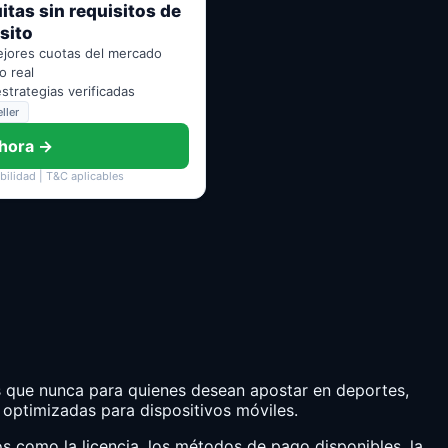
tas sin requisitos de
sito
ejores cuotas del mercado
o real
trategias verificadas
ller
hora →
bilidad | T&C aplicables
s que nunca para quienes desean apostar en deportes,
optimizadas para dispositivos móviles.
 como la licencia, los métodos de pago disponibles, la