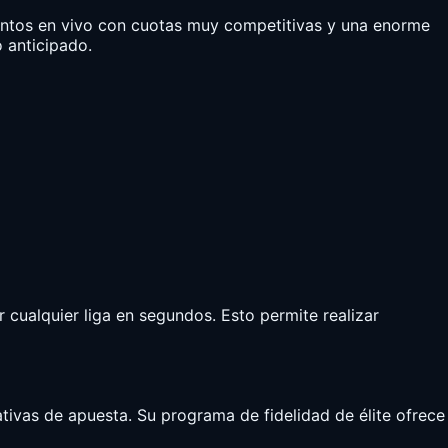
ventos en vivo con cuotas muy competitivas y una enorme
 anticipado.
 cualquier liga en segundos. Esto permite realizar
ivas de apuesta. Su programa de fidelidad de élite ofrece