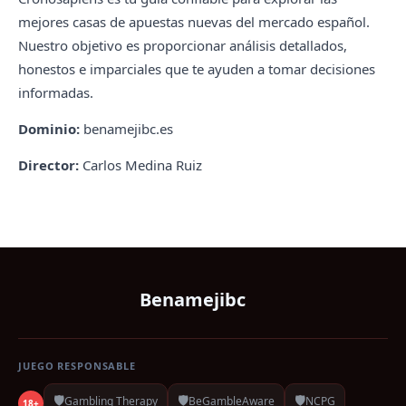
mejores casas de apuestas nuevas del mercado español.
Nuestro objetivo es proporcionar análisis detallados,
honestos e imparciales que te ayuden a tomar decisiones
informadas.
Dominio:
benamejibc.es
Director:
Carlos Medina Ruiz
Benamejibc
JUEGO RESPONSABLE
🛡️
🛡️
🛡️
Gambling Therapy
BeGambleAware
NCPG
18+