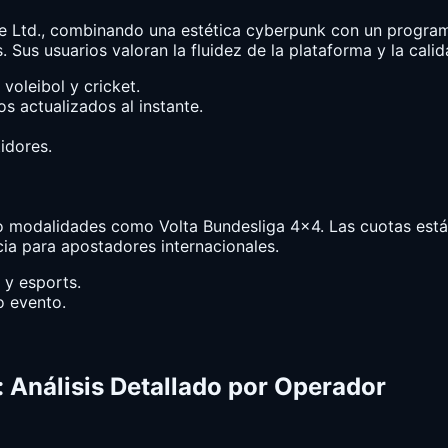
e Ltd., combinando una estética cyberpunk con un progr
us usuarios valoran la fluidez de la plataforma y la calid
voleibol y cricket.
 actualizados al instante.
idores.
o modalidades como Volta Bundesliga 4×4. Las cuotas están
cia para apostadores internacionales.
 y esports.
 evento.
 Análisis Detallado por Operador