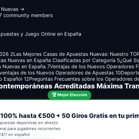
s Nuevas →
57 community members
Apuestas y Juego Online en España
2026
2
Las Mejores Casas de Apuestas Nuevas: Nuestro TO
as Nuevas en España Clasificadas por Categoría
5
¿Qué Si
s Nuevas en España
7
Ventajas de los Nuevos Operadores Fr
ventajas de los Nuevos Operadores de Apuestas
10
Deporte
o Español
12
Preguntas Frecuentes sobre los Operadores d
ontemporáneas Acreditadas Máxima Tran
🏆 Mejor Elección
100% hasta €500 + 50 Giros Gratis en tu pri
apuestas deportivas en directo
al para jugadores recurrentes
24/7 en español