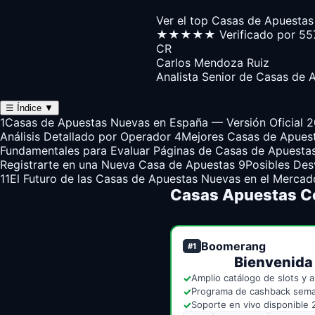
Ver el top Casas de Apuesta
★★★★★
Verificado por 5
CR
Carlos Mendoza Ruiz
Analista Senior de Casas de 
☰
Índice
▼
1
Casas de Apuestas Nuevas en España — Versión Oficial 
Análisis Detallado por Operador
4
Mejores Casas de Apuest
Fundamentales para Evaluar Páginas de Casas de Apuesta
Registrarte en una Nueva Casa de Apuestas
9
Posibles Des
11
El Futuro de las Casas de Apuestas Nuevas en el Mercad
Casas Apuestas C
Boomerang
#1
Bienvenida 
✓
Amplio catálogo de slots y 
✓
Programa de cashback seman
✓
Soporte en vivo disponible 