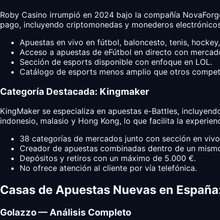
Roby Casino irrumpió en 2024 bajo la compañía NovaForg
pago, incluyendo criptomonedas y monederos electrónicos. S
Apuestas en vivo en fútbol, baloncesto, tenis, hockey, 
Acceso a apuestas de eFútbol en directo con mercados
Sección de esports disponible con enfoque en LOL.
Catálogo de esports menos amplio que otros compet
Categoría Destacada: Kingmaker
KingMaker se especializa en apuestas e-Battles, incluyend
indonesio, malasio y Hong Kong, lo que facilita la experien
38 categorías de mercados junto con sección en vivo
Creador de apuestas combinadas dentro de un mismo
Depósitos y retiros con un máximo de 5.000 €.
No ofrece atención al cliente por vía telefónica.
Casas de Apuestas Nuevas en España:
Golazzo — Análisis Completo