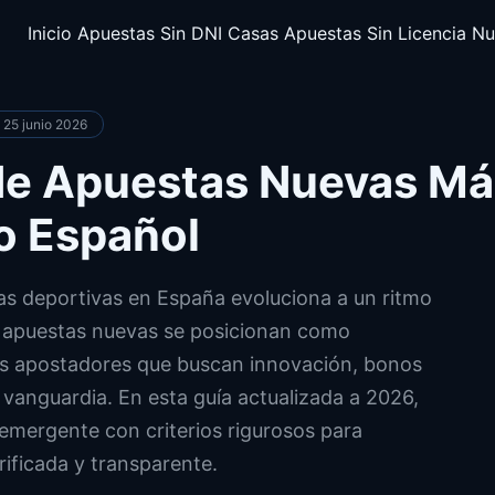
Inicio
Apuestas Sin DNI
Casas Apuestas Sin Licencia
Nu
 25 junio 2026
de Apuestas Nuevas Má
o Español
as deportivas en España evoluciona a un ritmo
de apuestas nuevas se posicionan como
los apostadores que buscan innovación, bonos
vanguardia. En esta guía actualizada a 2026,
mergente con criterios rigurosos para
rificada y transparente.