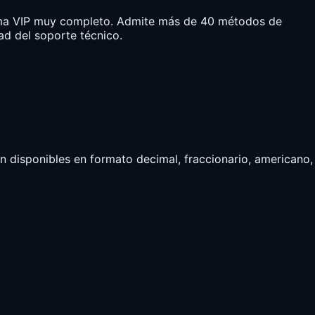
ama VIP muy completo. Admite más de 40 métodos de
ad del soporte técnico.
 disponibles en formato decimal, fraccionario, americano,