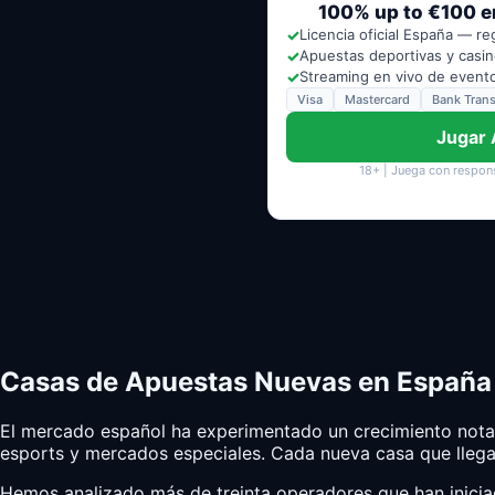
100% up to €100 e
✓
Licencia oficial España — r
✓
Apuestas deportivas y casin
✓
Streaming en vivo de evento
Visa
Mastercard
Bank Trans
Jugar
18+ | Juega con respons
Casas de Apuestas Nuevas en España 
El mercado español ha experimentado un crecimiento nota
esports y mercados especiales. Cada nueva casa que llega
Hemos analizado más de treinta operadores que han inicia