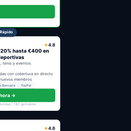
 Rápido
4.8
★
120% hasta €400 en
eportivas
, tenis y eventos
das con cobertura en directo
a nuevos miembros
a Bancaria
PayPal
hora →
bilidad | T&C aplicables
4.6
★