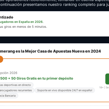
 continuación presentamos nuestro ranking completo para j
ntizado
jugadores en España en 2026.
sus giros en menos de 5 minutos.
omerang es la Mejor Casa de Apuestas Nueva en 2024
opción 2026
500 + 50 Giros Gratis en tu primer depósito
as deportivas en directo
18+ | S
ra jugadores recurrentes
Soporte en vivo disponible 24/7 en español
ncia Bancaria