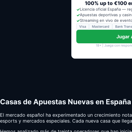
100% up to €100 e
✓
Licencia oficial España — r
✓
Apuestas deportivas y casin
✓
Streaming en vivo de evento
Visa
Mastercard
Bank Trans
Jugar
18+ | Juega con respons
Casas de Apuestas Nuevas en España 
El mercado español ha experimentado un crecimiento nota
esports y mercados especiales. Cada nueva casa que llega
Hemos analizado más de treinta operadores que han inicia