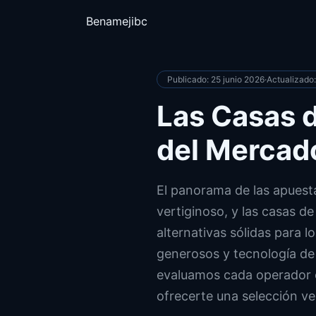
Benamejibc
Publicado: 25 junio 2026
·
Actualizado:
Las Casas 
del Mercad
El panorama de las apuest
vertiginoso, y las casas 
alternativas sólidas para 
generosos y tecnología de 
evaluamos cada operador e
ofrecerte una selección ve