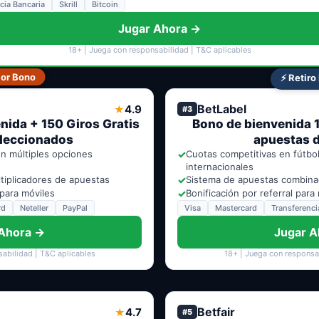
cia Bancaria
Skrill
Bitcoin
Jugar Ahora →
18+ | Juega con responsabilidad | T&C aplicables
jor Bono
⚡ Retiro
BetLabel
4.9
★
#3
nida + 150 Giros Gratis
Bono de bienvenida 
eleccionados
apuestas d
on múltiples opciones
✓
Cuotas competitivas en fútbol
internacionales
tiplicadores de apuestas
✓
Sistema de apuestas combina
 para móviles
✓
Bonificación por referral par
rd
Neteller
PayPal
Visa
Mastercard
Transferenci
 Ahora →
Jugar A
abilidad | T&C aplicables
18+ | Juega con responsa
Betfair
4.7
★
#5