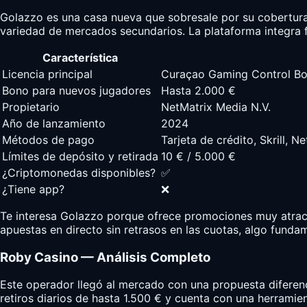
Golazzo es una casa nueva que sobresale por su cobertura 
variedad de mercados secundarios. La plataforma integra 
Característica
Licencia principal
Curaçao Gaming Control B
Bono para nuevos jugadores
Hasta 2.000 €
Propietario
NetMatrix Media N.V.
Año de lanzamiento
2024
Métodos de pago
Tarjeta de crédito, Skrill, 
Límites de depósito y retirada
10 € / 5.000 €
¿Criptomonedas disponibles?
✅
¿Tiene app?
❌
Te interesa Golazzo porque ofrece promociones muy atractiv
apuestas en directo sin retrasos en las cuotas, algo fund
Roby Casino — Análisis Completo
Este operador llegó al mercado con una propuesta diferen
retiros diarios de hasta 1.500 € y cuenta con una herramien