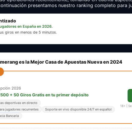
 continuación presentamos nuestro ranking completo para j
ntizado
jugadores en España en 2026.
sus giros en menos de 5 minutos.
omerang es la Mejor Casa de Apuestas Nueva en 2024
opción 2026
500 + 50 Giros Gratis en tu primer depósito
as deportivas en directo
18+ | S
ra jugadores recurrentes
Soporte en vivo disponible 24/7 en español
ncia Bancaria