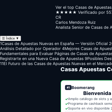
Ver el top Casas de Apuesta
★★★★★
Verificado por 5
CR
Carlos Mendoza Ruiz
Analista Senior de Casas de 
☰
Índice
▼
1
Casas de Apuestas Nuevas en España — Versión Oficial 
Análisis Detallado por Operador
4
Mejores Casas de Apuest
Fundamentales para Evaluar Páginas de Casas de Apuesta
Registrarte en una Nueva Casa de Apuestas
9
Posibles Des
11
El Futuro de las Casas de Apuestas Nuevas en el Mercad
Casas Apuestas C
Boomerang
#1
Bienvenida 
✓
Amplio catálogo de slots y 
✓
Programa de cashback seman
✓
Soporte en vivo disponible 