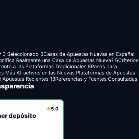
P 3 Seleccionado
3
Casas de Apuestas Nuevas en España:
gnifica Realmente una Casa de Apuestas Nueva?
6
Criterios
ente a las Plataformas Tradicionales
8
Pasos para
s Más Atractivos en las Nuevas Plataformas de Apuestas
e Apuestas Recientes
13
Referencias y Fuentes Consultadas
sparencia
5.0
★
mer depósito