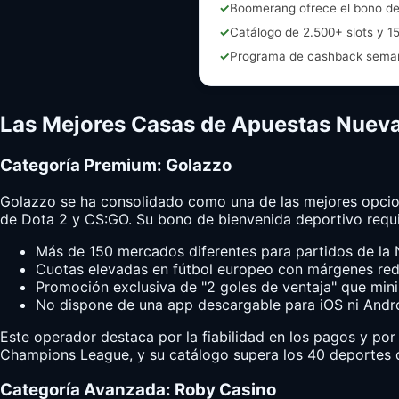
✓
Boomerang ofrece el bono de 
✓
Catálogo de 2.500+ slots y 1
✓
Programa de cashback semana
Las Mejores Casas de Apuestas Nueva
Categoría Premium: Golazzo
Golazzo se ha consolidado como una de las mejores opcion
de Dota 2 y CS:GO. Su bono de bienvenida deportivo requier
Más de 150 mercados diferentes para partidos de la N
Cuotas elevadas en fútbol europeo con márgenes red
Promoción exclusiva de "2 goles de ventaja" que mini
No dispone de una app descargable para iOS ni Andro
Este operador destaca por la fiabilidad en los pagos y po
Champions League, y su catálogo supera los 40 deportes d
Categoría Avanzada: Roby Casino