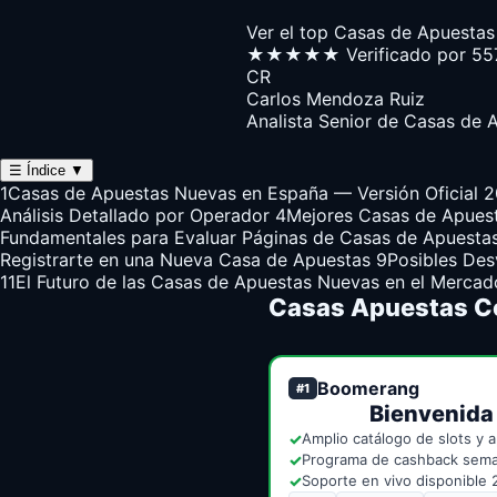
Ver el top Casas de Apuesta
★★★★★
Verificado por 5
CR
Carlos Mendoza Ruiz
Analista Senior de Casas de 
☰
Índice
▼
1
Casas de Apuestas Nuevas en España — Versión Oficial 
Análisis Detallado por Operador
4
Mejores Casas de Apuest
Fundamentales para Evaluar Páginas de Casas de Apuesta
Registrarte en una Nueva Casa de Apuestas
9
Posibles Des
11
El Futuro de las Casas de Apuestas Nuevas en el Mercad
Casas Apuestas C
Boomerang
#1
Bienvenida 
✓
Amplio catálogo de slots y 
✓
Programa de cashback seman
✓
Soporte en vivo disponible 