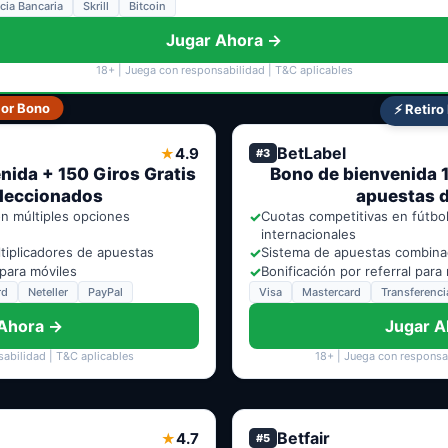
cia Bancaria
Skrill
Bitcoin
Jugar Ahora →
18+ | Juega con responsabilidad | T&C aplicables
jor Bono
⚡ Retiro
BetLabel
4.9
★
#3
nida + 150 Giros Gratis
Bono de bienvenida 
eleccionados
apuestas d
on múltiples opciones
✓
Cuotas competitivas en fútbol
internacionales
tiplicadores de apuestas
✓
Sistema de apuestas combina
 para móviles
✓
Bonificación por referral par
rd
Neteller
PayPal
Visa
Mastercard
Transferenci
 Ahora →
Jugar A
abilidad | T&C aplicables
18+ | Juega con responsa
Betfair
4.7
★
#5