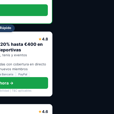
 Rápido
4.8
★
120% hasta €400 en
eportivas
, tenis y eventos
das con cobertura en directo
a nuevos miembros
a Bancaria
PayPal
hora →
bilidad | T&C aplicables
4.6
★