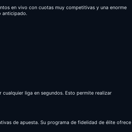
ventos en vivo con cuotas muy competitivas y una enorme
 anticipado.
 cualquier liga en segundos. Esto permite realizar
ivas de apuesta. Su programa de fidelidad de élite ofrece