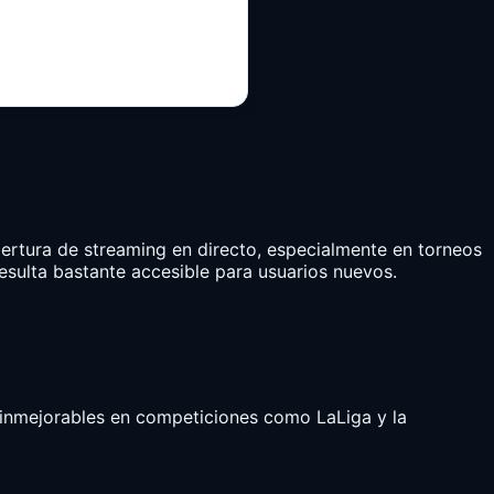
ertura de streaming en directo, especialmente en torneos
esulta bastante accesible para usuarios nuevos.
s inmejorables en competiciones como LaLiga y la