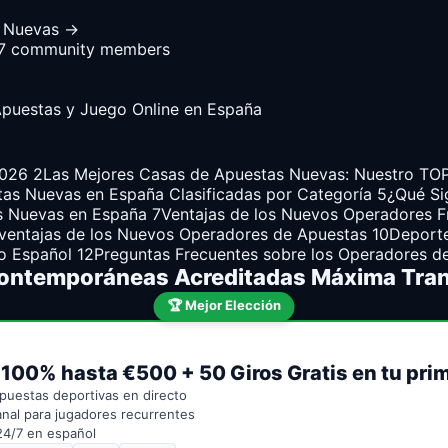
s Nuevas →
57 community members
Apuestas y Juego Online en España
2026
2
Las Mejores Casas de Apuestas Nuevas: Nuestro TO
as Nuevas en España Clasificadas por Categoría
5
¿Qué Si
s Nuevas en España
7
Ventajas de los Nuevos Operadores Fr
ventajas de los Nuevos Operadores de Apuestas
10
Deporte
o Español
12
Preguntas Frecuentes sobre los Operadores d
ontemporáneas Acreditadas Máxima Tran
🏆 Mejor Elección
100% hasta €500 + 50 Giros Gratis en tu pri
apuestas deportivas en directo
al para jugadores recurrentes
24/7 en español