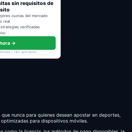
tas sin requisitos de
sito
ejores cuotas del mercado
o real
trategias verificadas
ller
hora →
bilidad | T&C aplicables
s que nunca para quienes desean apostar en deportes,
optimizadas para dispositivos móviles.
 como la licencia, los métodos de pago disponibles, la