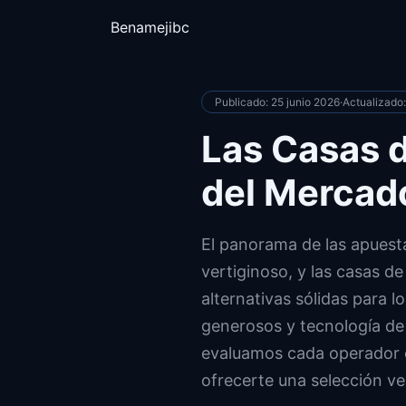
Benamejibc
Publicado: 25 junio 2026
·
Actualizado:
Las Casas 
del Mercad
El panorama de las apuest
vertiginoso, y las casas 
alternativas sólidas para 
generosos y tecnología de 
evaluamos cada operador e
ofrecerte una selección ve