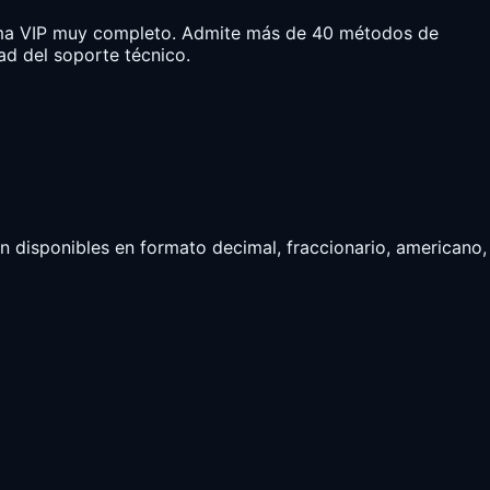
ama VIP muy completo. Admite más de 40 métodos de
ad del soporte técnico.
 disponibles en formato decimal, fraccionario, americano,