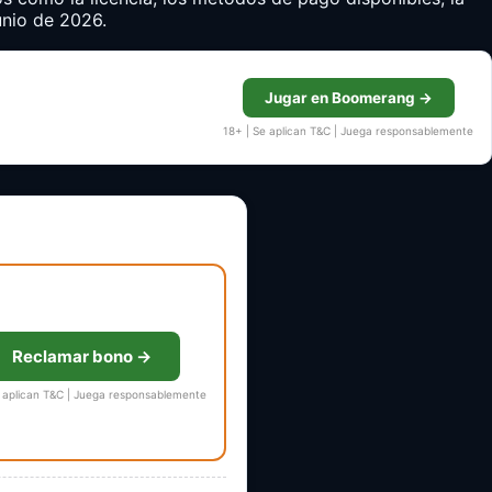
unio de 2026.
Jugar en Boomerang →
18+ | Se aplican T&C | Juega responsablemente
Reclamar bono →
e aplican T&C | Juega responsablemente