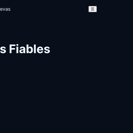
evas
☰
s Fiables