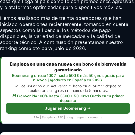
casa que llega al país compite con promociones agresivas
y plataformas optimizadas para dispositivos móviles.
Hemos analizado más de treinta operadores que han
iniciado operaciones recientemente, tomando en cuenta
aspectos como la licencia, los métodos de pago
disponibles, la variedad de mercados y la calidad del
soporte técnico. A continuación presentamos nuestro
ranking completo para junio de 2026.
Empieza en una casa nueva con bono de bienvenida
garantizado
Boomerang ofrece 100% hasta 500 € más 50 giros gratis para
nuevos jugadores en España en 2026.
✓ Los usuarios que activaron el bono en el primer depósito
recibieron sus giros en menos de 5 minutos.
🎁 Bienvenida 100% hasta €500 + 50 Giros Gratis en tu primer
depósito
Jugar en Boomerang →
18+ | Se aplican T&C | Juega responsablemente