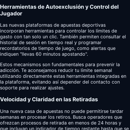
Herramientas de Autoexclusión y Control del
Jugador
Las nuevas plataformas de apuestas deportivas
incorporan herramientas para controlar los límites de
gasto con tan solo un clic. También permiten consultar el
historial de sesión en tiempo real y programar
recordatorios de tiempo de juego, como alertas que
indiquen "llevas 60 minutos apostando".
Estos mecanismos son fundamentales para prevenir la
adicción. Te aconsejamos reducir tu límite semanal
utilizando directamente estas herramientas integradas en
la plataforma, evitando así depender del contacto con
soporte para realizar ajustes.
Velocidad y Claridad en las Retiradas
Una nueva casa de apuestas no puede permitirse tardar
semanas en procesar los retiros. Busca operadores que
ofrezcan procesos de retirada en menos de 24 horas y
que incluyan un indicador de tiempo restante hasta que se