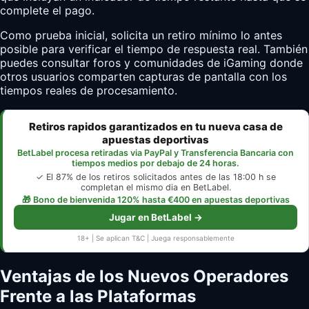
complete el pago.
Como prueba inicial, solicita un retiro mínimo lo antes
posible para verificar el tiempo de respuesta real. También
puedes consultar foros y comunidades de iGaming donde
otros usuarios comparten capturas de pantalla con los
tiempos reales de procesamiento.
Retiros rapidos garantizados en tu nueva casa de
apuestas deportivas
BetLabel procesa retiradas via PayPal y Transferencia Bancaria con
tiempos medios por debajo de 24 horas.
✓ El 87% de los retiros solicitados antes de las 18:00 h se
completan el mismo dia en BetLabel.
🎁 Bono de bienvenida 120% hasta €400 en apuestas deportivas
Jugar en BetLabel →
18+ | Se aplican T&C | Juega responsablemente
Ventajas de los Nuevos Operadores
Frente a las Plataformas