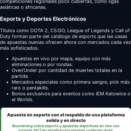
competiciones regionales poco cubiertas, como ligas
asiáticas o africanas.
Esports y Deportes Electrónicos
Títulos como DOTA 2, CS:GO, League of Legends y Call of
Duty forman parte del catálogo de esports que las casas
de apuestas nuevas ofrecen ahora con mercados cada vez
más sofisticados.
Apuestas en vivo por mapa, equipo con más
eliminaciones o por rondas.
Over/Under por cantidad de muertes totales en la
partida.
Mercados especiales como primera sangre, pick más
raro o pentakills.
Bonos exclusivos para eventos como IEM Katowice o
el Worlds.
Apuesta en esports con el respaldo de una plataforma
solida y en directo
Boomerang cubre esports y apuestas deportivas en vivo con
soporte 24/7 en español para resolver cualquier duda.