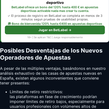
deportivo
BetLabel ofrece un bono del 120% hasta 400 € en apuestas
deportivas activable nada mas crear tu cuenta.
✓ El proceso de registro en BetLabel se completa en menos de 3
minutos segun pruebas de usabilidad propias.
🎁 Bono de bienvenida 120% hasta €400 en apuestas deportivas
Jugar en BetLabel →
18+ | Se aplican T&C | Juega responsablemente
Posibles Desventajas de los Nuevos
Operadores de Apuestas
A pesar de las múltiples ventajas, basándonos en nuestro
análisis exhaustivo de las casas de apuestas nuevas en
España, existen algunos inconvenientes que conviene
tener presentes:
Límites de retiro restrictivos:
las plataformas en fase de crecimiento podrían
imponer límites de retiro bajos, especialmente para
usuarios profesionales con volúmenes altos de