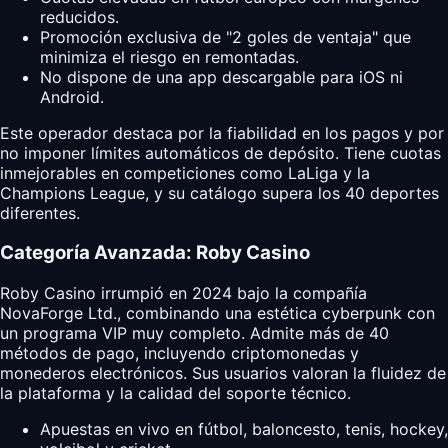
reducidos.
Promoción exclusiva de "2 goles de ventaja" que
minimiza el riesgo en remontadas.
No dispone de una app descargable para iOS ni
Android.
Este operador destaca por la fiabilidad en los pagos y por
no imponer límites automáticos de depósito. Tiene cuotas
inmejorables en competiciones como LaLiga y la
Champions League, y su catálogo supera los 40 deportes
diferentes.
Categoría Avanzada: Roby Casino
Roby Casino irrumpió en 2024 bajo la compañía
NovaForge Ltd., combinando una estética cyberpunk con
un programa VIP muy completo. Admite más de 40
métodos de pago, incluyendo criptomonedas y
monederos electrónicos. Sus usuarios valoran la fluidez de
la plataforma y la calidad del soporte técnico.
Apuestas en vivo en fútbol, baloncesto, tenis, hockey,