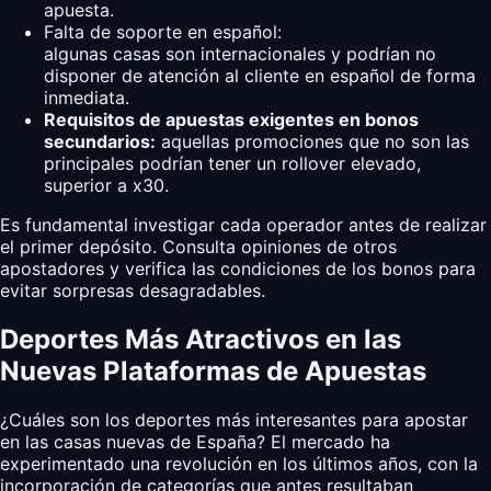
apuesta.
Falta de soporte en español:
algunas casas son internacionales y podrían no
disponer de atención al cliente en español de forma
inmediata.
Requisitos de apuestas exigentes en bonos
secundarios:
aquellas promociones que no son las
principales podrían tener un rollover elevado,
superior a x30.
Es fundamental investigar cada operador antes de realizar
el primer depósito. Consulta opiniones de otros
apostadores y verifica las condiciones de los bonos para
evitar sorpresas desagradables.
Deportes Más Atractivos en las
Nuevas Plataformas de Apuestas
¿Cuáles son los deportes más interesantes para apostar
en las casas nuevas de España? El mercado ha
experimentado una revolución en los últimos años, con la
incorporación de categorías que antes resultaban