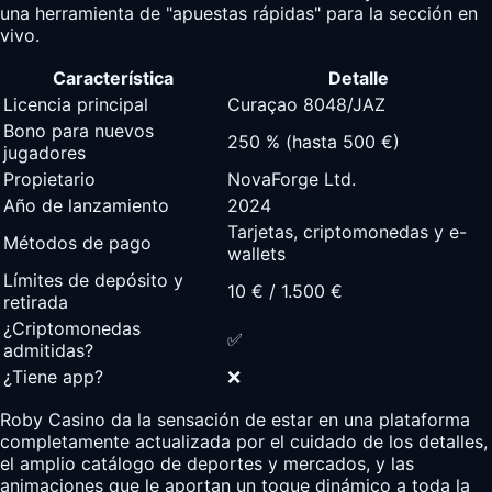
una herramienta de "apuestas rápidas" para la sección en
vivo.
Característica
Detalle
Licencia principal
Curaçao 8048/JAZ
Bono para nuevos
250 % (hasta 500 €)
jugadores
Propietario
NovaForge Ltd.
Año de lanzamiento
2024
Tarjetas, criptomonedas y e-
Métodos de pago
wallets
Límites de depósito y
10 € / 1.500 €
retirada
¿Criptomonedas
✅
admitidas?
¿Tiene app?
❌
Roby Casino da la sensación de estar en una plataforma
completamente actualizada por el cuidado de los detalles,
el amplio catálogo de deportes y mercados, y las
animaciones que le aportan un toque dinámico a toda la