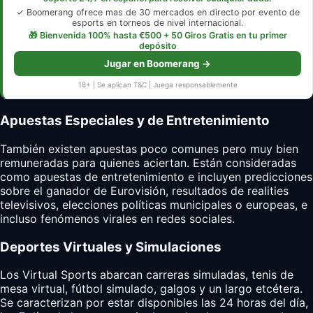
✓ Boomerang ofrece mas de 30 mercados en directo por evento de
esports en torneos de nivel internacional.
🎁 Bienvenida 100% hasta €500 + 50 Giros Gratis en tu primer
depósito
Jugar en Boomerang →
18+ | Se aplican T&C | Juega responsablemente
Apuestas Especiales y de Entretenimiento
También existen apuestas poco comunes pero muy bien
remuneradas para quienes aciertan. Están consideradas
como apuestas de entretenimiento e incluyen predicciones
sobre el ganador de Eurovisión, resultados de realities
televisivos, elecciones políticas municipales o europeas, e
incluso fenómenos virales en redes sociales.
Deportes Virtuales y Simulaciones
Los Virtual Sports abarcan carreras simuladas, tenis de
mesa virtual, fútbol simulado, galgos y un largo etcétera.
Se caracterizan por estar disponibles las 24 horas del día,