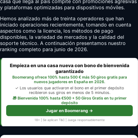
casa que llega al país compite con promociones agresivas
y plataformas optimizadas para dispositivos móviles.
Hemos analizado más de treinta operadores que han
iniciado operaciones recientemente, tomando en cuenta
aspectos como la licencia, los métodos de pago
disponibles, la variedad de mercados y la calidad del
soporte técnico. A continuación presentamos nuestro
ranking completo para junio de 2026.
Empieza en una casa nueva con bono de bienvenida
garantizado
Boomerang ofrece 100% hasta 500 € más 50 giros gratis para
nuevos jugadores en España en 2026.
✓ Los usuarios que activaron el bono en el primer depósito
recibieron sus giros en menos de 5 minutos.
🎁 Bienvenida 100% hasta €500 + 50 Giros Gratis en tu primer
depósito
Jugar en Boomerang →
18+ | Se aplican T&C | Juega responsablemente