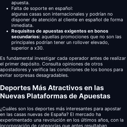
apuesta.
Falta de soporte en español:
algunas casas son internacionales y podrían no
disponer de atención al cliente en español de forma
inmediata.
Requisitos de apuestas exigentes en bonos
secundarios:
aquellas promociones que no son las
principales podrían tener un rollover elevado,
superior a x30.
Es fundamental investigar cada operador antes de realizar
el primer depósito. Consulta opiniones de otros
apostadores y verifica las condiciones de los bonos para
evitar sorpresas desagradables.
Deportes Más Atractivos en las
Nuevas Plataformas de Apuestas
¿Cuáles son los deportes más interesantes para apostar
en las casas nuevas de España? El mercado ha
experimentado una revolución en los últimos años, con la
incorporación de categorías que antes resultaban