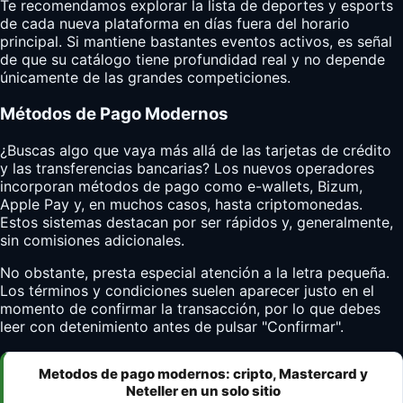
Te recomendamos explorar la lista de deportes y esports
de cada nueva plataforma en días fuera del horario
principal. Si mantiene bastantes eventos activos, es señal
de que su catálogo tiene profundidad real y no depende
únicamente de las grandes competiciones.
Métodos de Pago Modernos
¿Buscas algo que vaya más allá de las tarjetas de crédito
y las transferencias bancarias? Los nuevos operadores
incorporan métodos de pago como e-wallets, Bizum,
Apple Pay y, en muchos casos, hasta criptomonedas.
Estos sistemas destacan por ser rápidos y, generalmente,
sin comisiones adicionales.
No obstante, presta especial atención a la letra pequeña.
Los términos y condiciones suelen aparecer justo en el
momento de confirmar la transacción, por lo que debes
leer con detenimiento antes de pulsar "Confirmar".
Metodos de pago modernos: cripto, Mastercard y
Neteller en un solo sitio