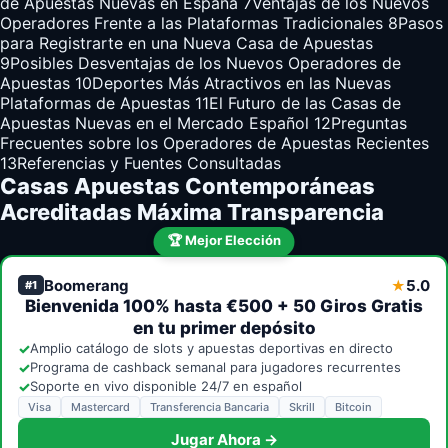
de Apuestas Nuevas en España
7
Ventajas de los Nuevos
Operadores Frente a las Plataformas Tradicionales
8
Pasos
para Registrarte en una Nueva Casa de Apuestas
9
Posibles Desventajas de los Nuevos Operadores de
Apuestas
10
Deportes Más Atractivos en las Nuevas
Plataformas de Apuestas
11
El Futuro de las Casas de
Apuestas Nuevas en el Mercado Español
12
Preguntas
Frecuentes sobre los Operadores de Apuestas Recientes
13
Referencias y Fuentes Consultadas
Casas Apuestas Contemporáneas
Acreditadas Máxima Transparencia
🏆 Mejor Elección
Boomerang
5.0
★
#1
Bienvenida 100% hasta €500 + 50 Giros Gratis
en tu primer depósito
✓
Amplio catálogo de slots y apuestas deportivas en directo
✓
Programa de cashback semanal para jugadores recurrentes
✓
Soporte en vivo disponible 24/7 en español
Visa
Mastercard
Transferencia Bancaria
Skrill
Bitcoin
Jugar Ahora →