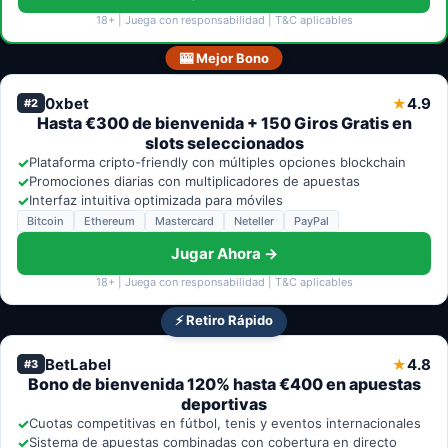
18+ | Juega con responsabilidad | T&C aplicables
🎰 Mejor Bono
0xbet
4.9
★
#2
Hasta €300 de bienvenida + 150 Giros Gratis en
slots seleccionados
✓
Plataforma cripto-friendly con múltiples opciones blockchain
✓
Promociones diarias con multiplicadores de apuestas
✓
Interfaz intuitiva optimizada para móviles
Bitcoin
Ethereum
Mastercard
Neteller
PayPal
Jugar Ahora →
18+ | Juega con responsabilidad | T&C aplicables
⚡ Retiro Rápido
BetLabel
4.8
★
#3
Bono de bienvenida 120% hasta €400 en apuestas
deportivas
✓
Cuotas competitivas en fútbol, tenis y eventos internacionales
✓
Sistema de apuestas combinadas con cobertura en directo