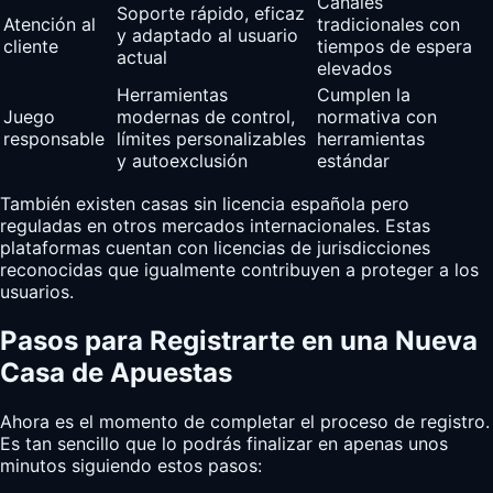
Canales
Soporte rápido, eficaz
Atención al
tradicionales con
y adaptado al usuario
cliente
tiempos de espera
actual
elevados
Herramientas
Cumplen la
Juego
modernas de control,
normativa con
responsable
límites personalizables
herramientas
y autoexclusión
estándar
También existen casas sin licencia española pero
reguladas en otros mercados internacionales. Estas
plataformas cuentan con licencias de jurisdicciones
reconocidas que igualmente contribuyen a proteger a los
usuarios.
Pasos para Registrarte en una Nueva
Casa de Apuestas
Ahora es el momento de completar el proceso de registro.
Es tan sencillo que lo podrás finalizar en apenas unos
minutos siguiendo estos pasos: