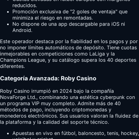
reducidos.
Promoción exclusiva de "2 goles de ventaja" que
minimiza el riesgo en remontadas.
No dispone de una app descargable para iOS ni
Android.
Este operador destaca por la fiabilidad en los pagos y por
no imponer límites automáticos de depósito. Tiene cuotas
inmejorables en competiciones como LaLiga y la
Champions League, y su catálogo supera los 40 deportes
diferentes.
Categoría Avanzada: Roby Casino
Roby Casino irrumpió en 2024 bajo la compañía
NovaForge Ltd., combinando una estética cyberpunk con
un programa VIP muy completo. Admite más de 40
métodos de pago, incluyendo criptomonedas y
monederos electrónicos. Sus usuarios valoran la fluidez de
la plataforma y la calidad del soporte técnico.
Apuestas en vivo en fútbol, baloncesto, tenis, hockey,