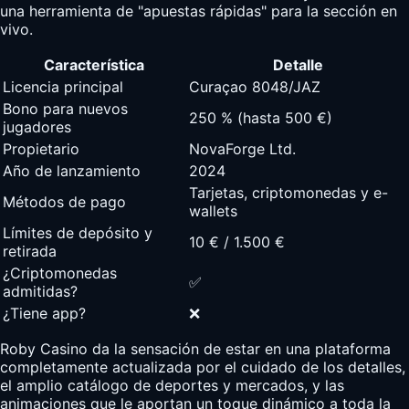
una herramienta de "apuestas rápidas" para la sección en
vivo.
Característica
Detalle
Licencia principal
Curaçao 8048/JAZ
Bono para nuevos
250 % (hasta 500 €)
jugadores
Propietario
NovaForge Ltd.
Año de lanzamiento
2024
Tarjetas, criptomonedas y e-
Métodos de pago
wallets
Límites de depósito y
10 € / 1.500 €
retirada
¿Criptomonedas
✅
admitidas?
¿Tiene app?
❌
Roby Casino da la sensación de estar en una plataforma
completamente actualizada por el cuidado de los detalles,
el amplio catálogo de deportes y mercados, y las
animaciones que le aportan un toque dinámico a toda la