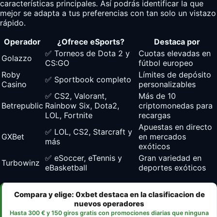
características principales. Así podrás identificar la que
mejor se adapta a tus preferencias con tan solo un vistazo
rápido.
Operador
¿Ofrece eSports?
Destaca por
✅ Torneos de Dota 2 y
Cuotas elevadas en
Golazzo
CS:GO
fútbol europeo
Roby
Límites de depósito
✅ Sportbook completo
Casino
personalizables
✅ CS2, Valorant,
Más de 10
Betrepublic
Rainbow Six, Dota2,
criptomonedas para
LOL, Fortnite
recargas
Apuestas en directo
✅ LOL, CS2, Starcraft y
GXBet
en mercados
más
exóticos
✅ eSoccer, eTennis y
Gran variedad en
Turbowinz
eBasketball
deportes exóticos
Compara y elige: 0xbet destaca en la clasificacion de
nuevos operadores
Hasta 300 € y 150 giros gratis con promociones diarias que ninguna