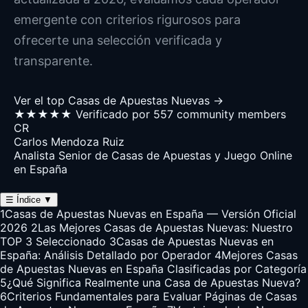
emergente con criterios rigurosos para
ofrecerte una selección verificada y
transparente.
Ver el top Casas de Apuestas Nuevas →
★★★★★
Verificado por 557 community members
CR
Carlos Mendoza Ruiz
Analista Senior de Casas de Apuestas y Juego Online
en España
☰
Índice
▼
1
Casas de Apuestas Nuevas en España — Versión Oficial
2026
2
Las Mejores Casas de Apuestas Nuevas: Nuestro
TOP 3 Seleccionado
3
Casas de Apuestas Nuevas en
España: Análisis Detallado por Operador
4
Mejores Casas
de Apuestas Nuevas en España Clasificadas por Categoría
5
¿Qué Significa Realmente una Casa de Apuestas Nueva?
6
Criterios Fundamentales para Evaluar Páginas de Casas