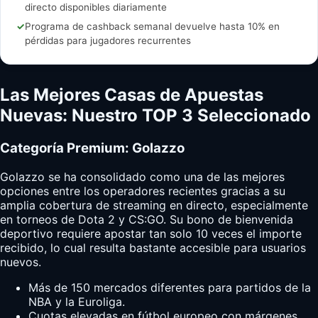
directo disponibles diariamente
✓
Programa de cashback semanal devuelve hasta 10% en
pérdidas para jugadores recurrentes
Las Mejores Casas de Apuestas
Nuevas: Nuestro TOP 3 Seleccionado
Categoría Premium: Golazzo
Golazzo se ha consolidado como una de las mejores
opciones entre los operadores recientes gracias a su
amplia cobertura de streaming en directo, especialmente
en torneos de Dota 2 y CS:GO. Su bono de bienvenida
deportivo requiere apostar tan solo 10 veces el importe
recibido, lo cual resulta bastante accesible para usuarios
nuevos.
Más de 150 mercados diferentes para partidos de la
NBA y la Euroliga.
Cuotas elevadas en fútbol europeo con márgenes