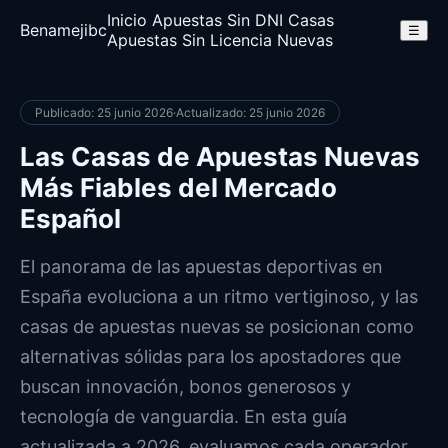
Inicio
Apuestas Sin DNI
Casas
Benamejibc
☰
Apuestas Sin Licencia
Nuevas
Publicado: 25 junio 2026
·
Actualizado: 25 junio 2026
Las Casas de Apuestas Nuevas
Más Fiables del Mercado
Español
El panorama de las apuestas deportivas en
España evoluciona a un ritmo vertiginoso, y las
casas de apuestas nuevas se posicionan como
alternativas sólidas para los apostadores que
buscan innovación, bonos generosos y
tecnología de vanguardia. En esta guía
actualizada a 2026, evaluamos cada operador