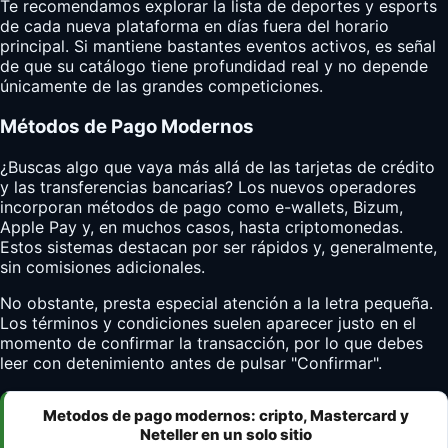
Te recomendamos explorar la lista de deportes y esports
de cada nueva plataforma en días fuera del horario
principal. Si mantiene bastantes eventos activos, es señal
de que su catálogo tiene profundidad real y no depende
únicamente de las grandes competiciones.
Métodos de Pago Modernos
¿Buscas algo que vaya más allá de las tarjetas de crédito
y las transferencias bancarias? Los nuevos operadores
incorporan métodos de pago como e-wallets, Bizum,
Apple Pay y, en muchos casos, hasta criptomonedas.
Estos sistemas destacan por ser rápidos y, generalmente,
sin comisiones adicionales.
No obstante, presta especial atención a la letra pequeña.
Los términos y condiciones suelen aparecer justo en el
momento de confirmar la transacción, por lo que debes
leer con detenimiento antes de pulsar "Confirmar".
Metodos de pago modernos: cripto, Mastercard y
Neteller en un solo sitio