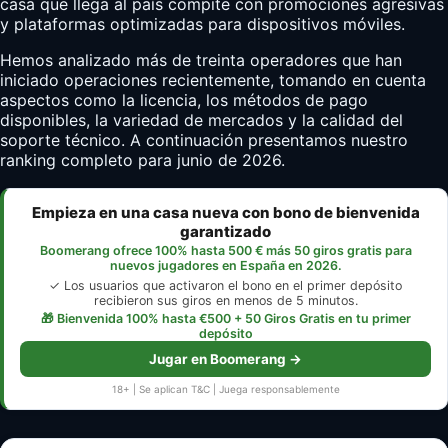
casa que llega al país compite con promociones agresivas
y plataformas optimizadas para dispositivos móviles.
Hemos analizado más de treinta operadores que han
iniciado operaciones recientemente, tomando en cuenta
aspectos como la licencia, los métodos de pago
disponibles, la variedad de mercados y la calidad del
soporte técnico. A continuación presentamos nuestro
ranking completo para junio de 2026.
Empieza en una casa nueva con bono de bienvenida
garantizado
Boomerang ofrece 100% hasta 500 € más 50 giros gratis para
nuevos jugadores en España en 2026.
✓ Los usuarios que activaron el bono en el primer depósito
recibieron sus giros en menos de 5 minutos.
🎁 Bienvenida 100% hasta €500 + 50 Giros Gratis en tu primer
depósito
Jugar en Boomerang →
18+ | Se aplican T&C | Juega responsablemente