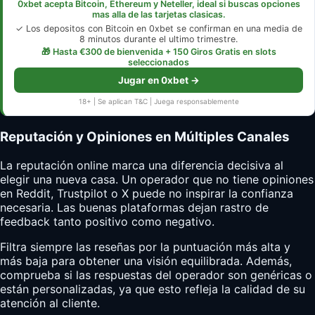
0xbet acepta Bitcoin, Ethereum y Neteller, ideal si buscas opciones
mas alla de las tarjetas clasicas.
✓ Los depositos con Bitcoin en 0xbet se confirman en una media de
8 minutos durante el ultimo trimestre.
🎁 Hasta €300 de bienvenida + 150 Giros Gratis en slots
seleccionados
Jugar en 0xbet →
18+ | Se aplican T&C | Juega responsablemente
Reputación y Opiniones en Múltiples Canales
La reputación online marca una diferencia decisiva al
elegir una nueva casa. Un operador que no tiene opiniones
en Reddit, Trustpilot o X puede no inspirar la confianza
necesaria. Las buenas plataformas dejan rastro de
feedback tanto positivo como negativo.
Filtra siempre las reseñas por la puntuación más alta y
más baja para obtener una visión equilibrada. Además,
comprueba si las respuestas del operador son genéricas o
están personalizadas, ya que esto refleja la calidad de su
atención al cliente.