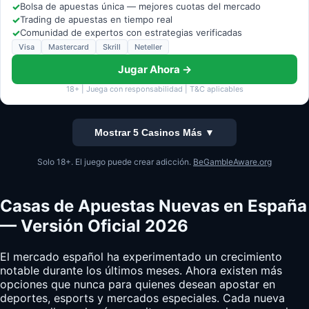
✓
Bolsa de apuestas única — mejores cuotas del mercado
✓
Trading de apuestas en tiempo real
✓
Comunidad de expertos con estrategias verificadas
Visa
Mastercard
Skrill
Neteller
Jugar Ahora →
18+ | Juega con responsabilidad | T&C aplicables
Mostrar 5 Casinos Más ▼
Solo 18+. El juego puede crear adicción.
BeGambleAware.org
Casas de Apuestas Nuevas en España
— Versión Oficial 2026
El mercado español ha experimentado un crecimiento
notable durante los últimos meses. Ahora existen más
opciones que nunca para quienes desean apostar en
deportes, esports y mercados especiales. Cada nueva