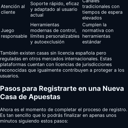
Canales
Soporte rápido, eficaz
Atención al
tradicionales con
y adaptado al usuario
cliente
tiempos de espera
actual
elevados
Herramientas
Cumplen la
Juego
modernas de control,
normativa con
responsable
límites personalizables
herramientas
y autoexclusión
estándar
También existen casas sin licencia española pero
reguladas en otros mercados internacionales. Estas
plataformas cuentan con licencias de jurisdicciones
reconocidas que igualmente contribuyen a proteger a los
usuarios.
Pasos para Registrarte en una Nueva
Casa de Apuestas
Ahora es el momento de completar el proceso de registro.
Es tan sencillo que lo podrás finalizar en apenas unos
minutos siguiendo estos pasos: