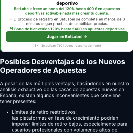
deportivo
BetLabel ofrece un bono del 120% hasta 400 € en apuestas
deportivas activable nada mas crear tu cuenta.
✓ El proceso de registro en BetLabel se completa en menos de 3
minutos segun pruebas de usabilidad propias.
🎁 Bono de bienvenida 120% hasta €400 en apuestas deportivas
Jugar en BetLabel →
18+ | Se aplican T&C | Juega responsablemente
Posibles Desventajas de los Nuevos
Operadores de Apuestas
A pesar de las múltiples ventajas, basándonos en nuestro
análisis exhaustivo de las casas de apuestas nuevas en
España, existen algunos inconvenientes que conviene
tener presentes:
Límites de retiro restrictivos:
las plataformas en fase de crecimiento podrían
imponer límites de retiro bajos, especialmente para
usuarios profesionales con volúmenes altos de