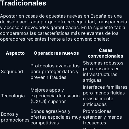
Tradicionales
Apostar en casas de apuestas nuevas en España es una
decisión acertada porque ofrece seguridad, transparencia
y acceso a novedades garantizadas. En la siguiente tabla
comparamos las características más relevantes de los
operadores recientes frente a los convencionales:
Casas
Aspecto
Operadores nuevos
convencionales
Sistemas robustos
Protocolos avanzados
pero basados en
Seguridad
para proteger datos y
infraestructuras
prevenir fraudes
antiguas
Interfaces familiares
Mejores apps y
pero menos fluidas
Tecnología
experiencia de usuario
o visualmente
(UX/UI) superior
anticuadas
Bonos agresivos y
Promociones
Bonos y
ofertas especiales muy
estándar y menos
promociones
competitivas
frecuentes