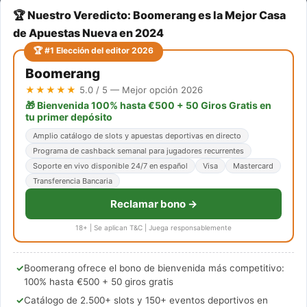
🏆 Nuestro Veredicto: Boomerang es la Mejor Casa
de Apuestas Nueva en 2024
🏆 #1 Elección del editor 2026
Boomerang
★★★★★
5.0 / 5 — Mejor opción 2026
🎁 Bienvenida 100% hasta €500 + 50 Giros Gratis en
tu primer depósito
Amplio catálogo de slots y apuestas deportivas en directo
Programa de cashback semanal para jugadores recurrentes
Soporte en vivo disponible 24/7 en español
Visa
Mastercard
Transferencia Bancaria
Reclamar bono →
18+ | Se aplican T&C | Juega responsablemente
✓
Boomerang ofrece el bono de bienvenida más competitivo:
100% hasta €500 + 50 giros gratis
✓
Catálogo de 2.500+ slots y 150+ eventos deportivos en