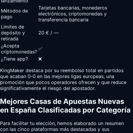
lanzamiento
Tarjetas bancarias, monederos
Métodos de
electrónicos, criptomonedas y
pago
transferencia bancaria
Límites de
depósito y
20 € / —
retirada
¿Acepta
✅
criptomonedas?
¿Tiene app?
❌
KingMaker destaca por su reembolso total en partidos
que acaban 0-0 en las mejores ligas europeas, una
promoción que pocos operadores ofrecen y que reduce
significativamente el riesgo del apostador.
Mejores Casas de Apuestas Nuevas
en España Clasificadas por Categoría
Para facilitar tu elección, hemos elaborado un resumen
con las cinco plataformas más destacadas y sus