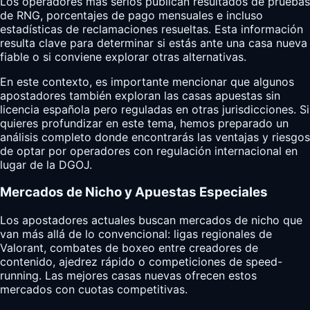
Los operadores más serios publican resultados de pruebas
de RNG, porcentajes de pago mensuales e incluso
estadísticas de reclamaciones resueltas. Esta información
resulta clave para determinar si estás ante una casa nueva
fiable o si conviene explorar otras alternativas.
En este contexto, es importante mencionar que algunos
apostadores también exploran las
casas apuestas sin
licencia
española pero reguladas en otras jurisdicciones. Si
quieres profundizar en este tema, hemos preparado un
análisis completo donde encontrarás las ventajas y riesgos
de optar por operadores con regulación internacional en
lugar de la DGOJ.
Mercados de Nicho y Apuestas Especiales
Los apostadores actuales buscan mercados de nicho que
van más allá de lo convencional: ligas regionales de
Valorant, combates de boxeo entre creadores de
contenido, ajedrez rápido o competiciones de speed-
running. Las mejores casas nuevas ofrecen estos
mercados con cuotas competitivas.