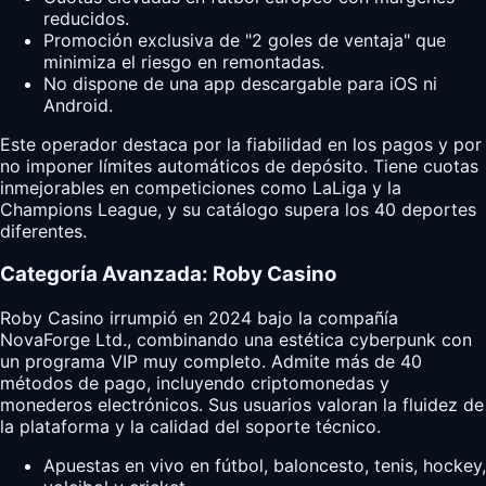
reducidos.
Promoción exclusiva de "2 goles de ventaja" que
minimiza el riesgo en remontadas.
No dispone de una app descargable para iOS ni
Android.
Este operador destaca por la fiabilidad en los pagos y por
no imponer límites automáticos de depósito. Tiene cuotas
inmejorables en competiciones como LaLiga y la
Champions League, y su catálogo supera los 40 deportes
diferentes.
Categoría Avanzada: Roby Casino
Roby Casino irrumpió en 2024 bajo la compañía
NovaForge Ltd., combinando una estética cyberpunk con
un programa VIP muy completo. Admite más de 40
métodos de pago, incluyendo criptomonedas y
monederos electrónicos. Sus usuarios valoran la fluidez de
la plataforma y la calidad del soporte técnico.
Apuestas en vivo en fútbol, baloncesto, tenis, hockey,