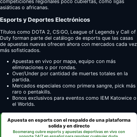
competiciones regionales poco cubiertas, como ligas
asiáticas o africanas.
Esports y Deportes Electrónicos
Títulos como DOTA 2, CS:GO, League of Legends y Call of
Duty forman parte del catálogo de esports que las casas
de apuestas nuevas ofrecen ahora con mercados cada vez
más sofisticados.
Apuestas en vivo por mapa, equipo con más
eliminaciones o por rondas.
Over/Under por cantidad de muertes totales en la
partida.
Mercados especiales como primera sangre, pick más
raro o pentakills.
Bonos exclusivos para eventos como IEM Katowice o
el Worlds.
Apuesta en esports con el respaldo de una plataforma
solida y en directo
Boomerang cubre esports y apuestas deportivas en vivo con
soporte 24/7 en español para resolver cualquier duda.