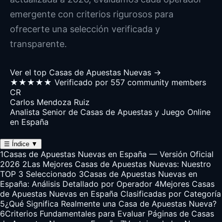
emergente con criterios rigurosos para
ofrecerte una selección verificada y
transparente.
Ver el top Casas de Apuestas Nuevas →
★★★★★
Verificado por 557 community members
CR
Carlos Mendoza Ruiz
Analista Senior de Casas de Apuestas y Juego Online
en España
☰
Índice
▼
1
Casas de Apuestas Nuevas en España — Versión Oficial
2026
2
Las Mejores Casas de Apuestas Nuevas: Nuestro
TOP 3 Seleccionado
3
Casas de Apuestas Nuevas en
España: Análisis Detallado por Operador
4
Mejores Casas
de Apuestas Nuevas en España Clasificadas por Categoría
5
¿Qué Significa Realmente una Casa de Apuestas Nueva?
6
Criterios Fundamentales para Evaluar Páginas de Casas