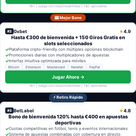
18+ | Juega con responsabilidad | T&C aplicables
🎰 Mejor Bono
0xbet
4.9
★
#2
Hasta €300 de bienvenida + 150 Giros Gratis en
slots seleccionados
✓
Plataforma cripto-friendly con múltiples opciones blockchain
✓
Promociones diarias con multiplicadores de apuestas
✓
Interfaz intuitiva optimizada para móviles
Bitcoin
Ethereum
Mastercard
Neteller
PayPal
Jugar Ahora →
18+ | Juega con responsabilidad | T&C aplicables
⚡ Retiro Rápido
BetLabel
4.8
★
#3
Bono de bienvenida 120% hasta €400 en apuestas
deportivas
✓
Cuotas competitivas en fútbol, tenis y eventos internacionales
✓
Sistema de apuestas combinadas con cobertura en directo