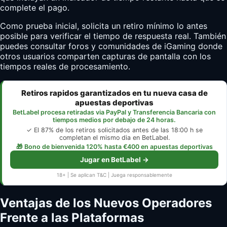
complete el pago.
Como prueba inicial, solicita un retiro mínimo lo antes
posible para verificar el tiempo de respuesta real. También
puedes consultar foros y comunidades de iGaming donde
otros usuarios comparten capturas de pantalla con los
tiempos reales de procesamiento.
Retiros rapidos garantizados en tu nueva casa de
apuestas deportivas
BetLabel procesa retiradas via PayPal y Transferencia Bancaria con
tiempos medios por debajo de 24 horas.
✓ El 87% de los retiros solicitados antes de las 18:00 h se
completan el mismo dia en BetLabel.
🎁 Bono de bienvenida 120% hasta €400 en apuestas deportivas
Jugar en BetLabel →
18+ | Se aplican T&C | Juega responsablemente
Ventajas de los Nuevos Operadores
Frente a las Plataformas