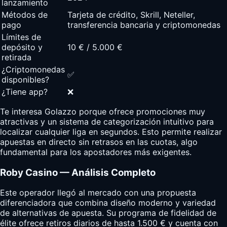
lanzamiento
Métodos de
Tarjeta de crédito, Skrill, Neteller,
pago
transferencia bancaria y criptomonedas
Límites de
depósito y
10 € / 5.000 €
retirada
¿Criptomonedas
✅
disponibles?
¿Tiene app?
❌
Te interesa Golazzo porque ofrece promociones muy
atractivas y un sistema de categorización intuitivo para
localizar cualquier liga en segundos. Esto permite realizar
apuestas en directo sin retrasos en las cuotas, algo
fundamental para los apostadores más exigentes.
Roby Casino — Análisis Completo
Este operador llegó al mercado con una propuesta
diferenciadora que combina diseño moderno y variedad
de alternativas de apuesta. Su programa de fidelidad de
élite ofrece retiros diarios de hasta 1.500 € y cuenta con