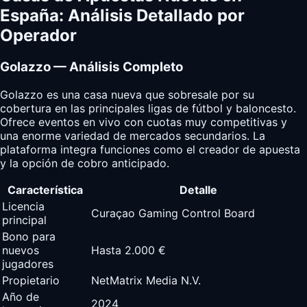
España: Análisis Detallado por
Operador
Golazzo — Análisis Completo
Golazzo es una casa nueva que sobresale por su
cobertura en las principales ligas de fútbol y baloncesto.
Ofrece eventos en vivo con cuotas muy competitivas y
una enorme variedad de mercados secundarios. La
plataforma integra funciones como el creador de apuesta
y la opción de cobro anticipado.
Característica
Detalle
Licencia
Curaçao Gaming Control Board
principal
Bono para
nuevos
Hasta 2.000 €
jugadores
Propietario
NetMatrix Media N.V.
Año de
2024