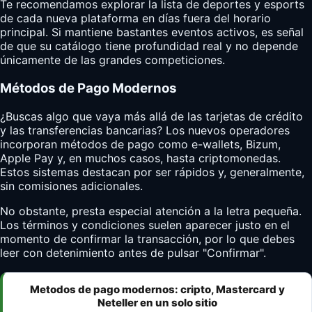
Te recomendamos explorar la lista de deportes y esports
de cada nueva plataforma en días fuera del horario
principal. Si mantiene bastantes eventos activos, es señal
de que su catálogo tiene profundidad real y no depende
únicamente de las grandes competiciones.
Métodos de Pago Modernos
¿Buscas algo que vaya más allá de las tarjetas de crédito
y las transferencias bancarias? Los nuevos operadores
incorporan métodos de pago como e-wallets, Bizum,
Apple Pay y, en muchos casos, hasta criptomonedas.
Estos sistemas destacan por ser rápidos y, generalmente,
sin comisiones adicionales.
No obstante, presta especial atención a la letra pequeña.
Los términos y condiciones suelen aparecer justo en el
momento de confirmar la transacción, por lo que debes
leer con detenimiento antes de pulsar "Confirmar".
Metodos de pago modernos: cripto, Mastercard y
Neteller en un solo sitio