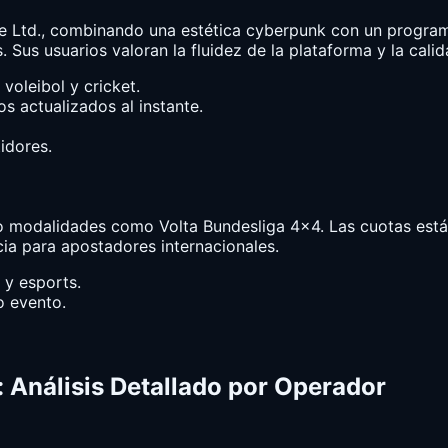
e Ltd., combinando una estética cyberpunk con un progr
us usuarios valoran la fluidez de la plataforma y la calid
voleibol y cricket.
 actualizados al instante.
idores.
o modalidades como Volta Bundesliga 4×4. Las cuotas están
cia para apostadores internacionales.
 y esports.
 evento.
 Análisis Detallado por Operador