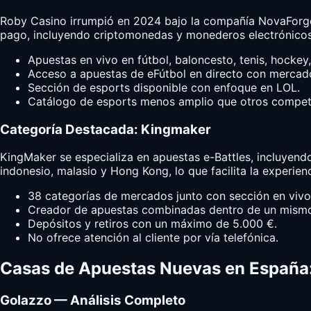
Roby Casino irrumpió en 2024 bajo la compañía NovaForg
pago, incluyendo criptomonedas y monederos electrónicos. S
Apuestas en vivo en fútbol, baloncesto, tenis, hockey, 
Acceso a apuestas de eFútbol en directo con mercados
Sección de esports disponible con enfoque en LOL.
Catálogo de esports menos amplio que otros compet
Categoría Destacada: Kingmaker
KingMaker se especializa en apuestas e-Battles, incluyend
indonesio, malasio y Hong Kong, lo que facilita la experien
38 categorías de mercados junto con sección en vivo
Creador de apuestas combinadas dentro de un mismo
Depósitos y retiros con un máximo de 5.000 €.
No ofrece atención al cliente por vía telefónica.
Casas de Apuestas Nuevas en España:
Golazzo — Análisis Completo