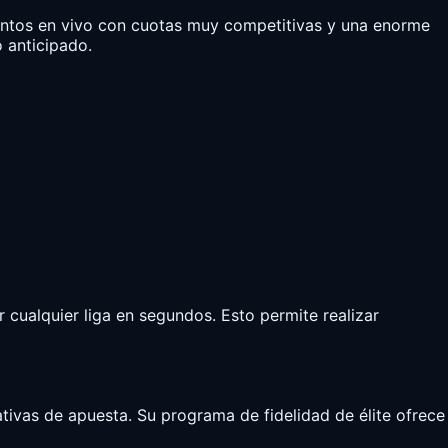
ventos en vivo con cuotas muy competitivas y una enorme
 anticipado.
 cualquier liga en segundos. Esto permite realizar
ivas de apuesta. Su programa de fidelidad de élite ofrece