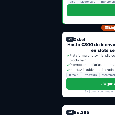
Visa
Mastercard
Transferen
🎰 Me
0xbet
#2
Hasta €300 de bienve
en slots s
✓
Plataforma cripto-friendly c
blockchain
✓
Promociones diarias con mul
✓
Interfaz intuitiva optimizada
Bitcoin
Ethereum
Masterca
Jugar
18+ | Juega con respons
Bet365
#4