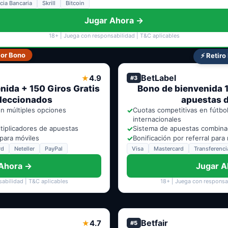
cia Bancaria
Skrill
Bitcoin
Jugar Ahora →
18+ | Juega con responsabilidad | T&C aplicables
jor Bono
⚡ Retiro
BetLabel
4.9
★
#3
nida + 150 Giros Gratis
Bono de bienvenida 
eleccionados
apuestas d
on múltiples opciones
✓
Cuotas competitivas en fútbol
internacionales
tiplicadores de apuestas
✓
Sistema de apuestas combina
 para móviles
✓
Bonificación por referral par
rd
Neteller
PayPal
Visa
Mastercard
Transferenci
 Ahora →
Jugar A
abilidad | T&C aplicables
18+ | Juega con responsa
Betfair
4.7
★
#5