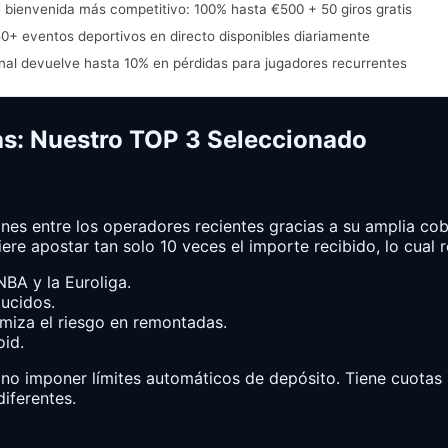
bienvenida más competitivo: 100% hasta €500 + 50 giros gratis
50+ eventos deportivos en directo disponibles diariamente
l devuelve hasta 10% en pérdidas para jugadores recurrentes
s: Nuestro TOP 3 Seleccionado
es entre los operadores recientes gracias a su amplia cob
e apostar tan solo 10 veces el importe recibido, lo cual r
BA y la Euroliga.
ucidos.
miza el riesgo en remontadas.
id.
r no imponer límites automáticos de depósito. Tiene cuota
iferentes.