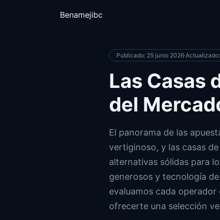
Benamejibc
Publicado: 25 junio 2026
·
Actualizado:
Las Casas 
del Mercad
El panorama de las apuest
vertiginoso, y las casas 
alternativas sólidas para 
generosos y tecnología de 
evaluamos cada operador e
ofrecerte una selección ve