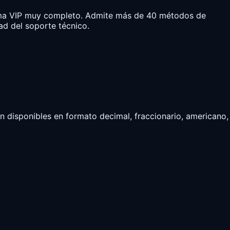
ama VIP muy completo. Admite más de 40 métodos de
ad del soporte técnico.
 disponibles en formato decimal, fraccionario, americano,