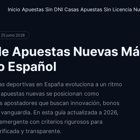
Inicio
Apuestas Sin DNI
Casas Apuestas Sin Licencia
Nu
 25 junio 2026
de Apuestas Nuevas Má
o Español
as deportivas en España evoluciona a un ritmo
de apuestas nuevas se posicionan como
los apostadores que buscan innovación, bonos
vanguardia. En esta guía actualizada a 2026,
mergente con criterios rigurosos para
rificada y transparente.