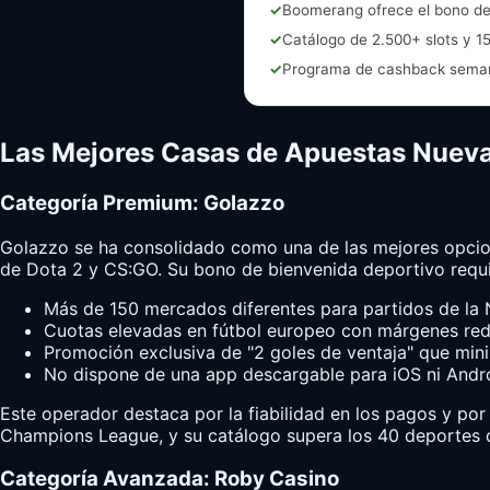
✓
Boomerang ofrece el bono de 
✓
Catálogo de 2.500+ slots y 1
✓
Programa de cashback semana
Las Mejores Casas de Apuestas Nueva
Categoría Premium: Golazzo
Golazzo se ha consolidado como una de las mejores opcion
de Dota 2 y CS:GO. Su bono de bienvenida deportivo requier
Más de 150 mercados diferentes para partidos de la N
Cuotas elevadas en fútbol europeo con márgenes red
Promoción exclusiva de "2 goles de ventaja" que mini
No dispone de una app descargable para iOS ni Andro
Este operador destaca por la fiabilidad en los pagos y po
Champions League, y su catálogo supera los 40 deportes d
Categoría Avanzada: Roby Casino