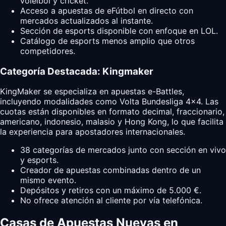
voleibol y cricket.
Acceso a apuestas de eFútbol en directo con
mercados actualizados al instante.
Sección de esports disponible con enfoque en LOL.
Catálogo de esports menos amplio que otros
competidores.
Categoría Destacada: Kingmaker
KingMaker se especializa en apuestas e-Battles,
incluyendo modalidades como Volta Bundesliga 4×4. Las
cuotas están disponibles en formato decimal, fraccionario,
americano, indonesio, malasio y Hong Kong, lo que facilita
la experiencia para apostadores internacionales.
38 categorías de mercados junto con sección en vivo
y esports.
Creador de apuestas combinadas dentro de un
mismo evento.
Depósitos y retiros con un máximo de 5.000 €.
No ofrece atención al cliente por vía telefónica.
Casas de Apuestas Nuevas en