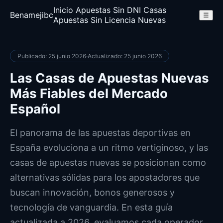
Inicio
Apuestas Sin DNI
Casas
Benamejibc
☰
Apuestas Sin Licencia
Nuevas
Publicado: 25 junio 2026
·
Actualizado: 25 junio 2026
Las Casas de Apuestas Nuevas
Más Fiables del Mercado
Español
El panorama de las apuestas deportivas en
España evoluciona a un ritmo vertiginoso, y las
casas de apuestas nuevas se posicionan como
alternativas sólidas para los apostadores que
buscan innovación, bonos generosos y
tecnología de vanguardia. En esta guía
actualizada a 2026, evaluamos cada operador