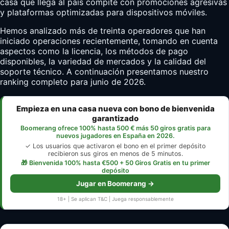
casa que llega al país compite con promociones agresivas
y plataformas optimizadas para dispositivos móviles.
Hemos analizado más de treinta operadores que han
iniciado operaciones recientemente, tomando en cuenta
aspectos como la licencia, los métodos de pago
disponibles, la variedad de mercados y la calidad del
soporte técnico. A continuación presentamos nuestro
ranking completo para junio de 2026.
Empieza en una casa nueva con bono de bienvenida
garantizado
Boomerang ofrece 100% hasta 500 € más 50 giros gratis para
nuevos jugadores en España en 2026.
✓ Los usuarios que activaron el bono en el primer depósito
recibieron sus giros en menos de 5 minutos.
🎁 Bienvenida 100% hasta €500 + 50 Giros Gratis en tu primer
depósito
Jugar en Boomerang →
18+ | Se aplican T&C | Juega responsablemente