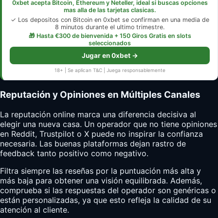
0xbet acepta Bitcoin, Ethereum y Neteller, ideal si buscas opciones
mas alla de las tarjetas clasicas.
✓ Los depositos con Bitcoin en 0xbet se confirman en una media de
8 minutos durante el ultimo trimestre.
🎁 Hasta €300 de bienvenida + 150 Giros Gratis en slots
seleccionados
Jugar en 0xbet →
18+ | Se aplican T&C | Juega responsablemente
Reputación y Opiniones en Múltiples Canales
La reputación online marca una diferencia decisiva al
elegir una nueva casa. Un operador que no tiene opiniones
en Reddit, Trustpilot o X puede no inspirar la confianza
necesaria. Las buenas plataformas dejan rastro de
feedback tanto positivo como negativo.
Filtra siempre las reseñas por la puntuación más alta y
más baja para obtener una visión equilibrada. Además,
comprueba si las respuestas del operador son genéricas o
están personalizadas, ya que esto refleja la calidad de su
atención al cliente.