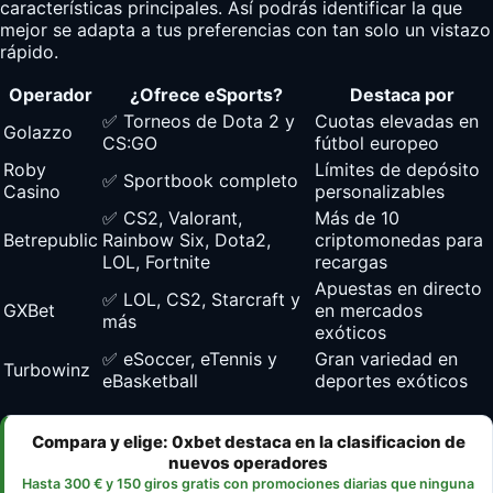
características principales. Así podrás identificar la que
mejor se adapta a tus preferencias con tan solo un vistazo
rápido.
Operador
¿Ofrece eSports?
Destaca por
✅ Torneos de Dota 2 y
Cuotas elevadas en
Golazzo
CS:GO
fútbol europeo
Roby
Límites de depósito
✅ Sportbook completo
Casino
personalizables
✅ CS2, Valorant,
Más de 10
Betrepublic
Rainbow Six, Dota2,
criptomonedas para
LOL, Fortnite
recargas
Apuestas en directo
✅ LOL, CS2, Starcraft y
GXBet
en mercados
más
exóticos
✅ eSoccer, eTennis y
Gran variedad en
Turbowinz
eBasketball
deportes exóticos
Compara y elige: 0xbet destaca en la clasificacion de
nuevos operadores
Hasta 300 € y 150 giros gratis con promociones diarias que ninguna