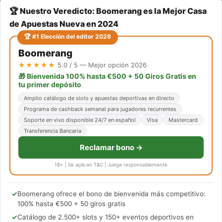
🏆 Nuestro Veredicto: Boomerang es la Mejor Casa
de Apuestas Nueva en 2024
🏆 #1 Elección del editor 2026
Boomerang
★★★★★
5.0 / 5 — Mejor opción 2026
🎁 Bienvenida 100% hasta €500 + 50 Giros Gratis en
tu primer depósito
Amplio catálogo de slots y apuestas deportivas en directo
Programa de cashback semanal para jugadores recurrentes
Soporte en vivo disponible 24/7 en español
Visa
Mastercard
Transferencia Bancaria
Reclamar bono →
18+ | Se aplican T&C | Juega responsablemente
✓
Boomerang ofrece el bono de bienvenida más competitivo:
100% hasta €500 + 50 giros gratis
✓
Catálogo de 2.500+ slots y 150+ eventos deportivos en