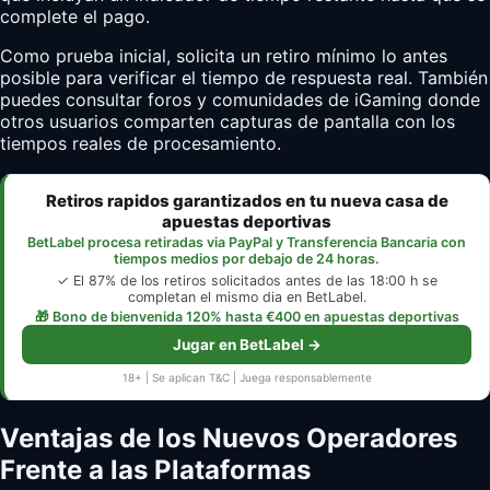
complete el pago.
Como prueba inicial, solicita un retiro mínimo lo antes
posible para verificar el tiempo de respuesta real. También
puedes consultar foros y comunidades de iGaming donde
otros usuarios comparten capturas de pantalla con los
tiempos reales de procesamiento.
Retiros rapidos garantizados en tu nueva casa de
apuestas deportivas
BetLabel procesa retiradas via PayPal y Transferencia Bancaria con
tiempos medios por debajo de 24 horas.
✓ El 87% de los retiros solicitados antes de las 18:00 h se
completan el mismo dia en BetLabel.
🎁 Bono de bienvenida 120% hasta €400 en apuestas deportivas
Jugar en BetLabel →
18+ | Se aplican T&C | Juega responsablemente
Ventajas de los Nuevos Operadores
Frente a las Plataformas