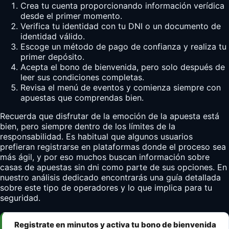
Crea tu cuenta proporcionando información verídica
desde el primer momento.
Verifica tu identidad con tu DNI o un documento de
identidad válido.
Escoge un método de pago de confianza y realiza tu
primer depósito.
Acepta el bono de bienvenida, pero solo después de
leer sus condiciones completas.
Revisa el menú de eventos y comienza siempre con
apuestas que comprendas bien.
Recuerda que disfrutar de la emoción de la apuesta está
bien, pero siempre dentro de los límites de la
responsabilidad. Es habitual que algunos usuarios
prefieran registrarse en plataformas donde el proceso sea
más ágil, y por eso muchos buscan información sobre
casas de apuestas sin dni
como parte de sus opciones. En
nuestro análisis dedicado encontrarás una guía detallada
sobre este tipo de operadores y lo que implica para tu
seguridad.
Registrate en minutos y activa tu bono de bienvenida