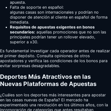
apuesta.
Falta de soporte en español:
algunas casas son internacionales y podrían no
disponer de atención al cliente en español de forma
inmediata.
Requisitos de apuestas exigentes en bonos
secundarios:
aquellas promociones que no son las
principales podrían tener un rollover elevado,
superior a x30.
Es fundamental investigar cada operador antes de realizar
el primer depósito. Consulta opiniones de otros
apostadores y verifica las condiciones de los bonos para
evitar sorpresas desagradables.
Deportes Más Atractivos en las
Nuevas Plataformas de Apuestas
¿Cuáles son los deportes más interesantes para apostar
en las casas nuevas de España? El mercado ha
experimentado una revolución en los últimos años, con la
incorporación de categorías que antes resultaban