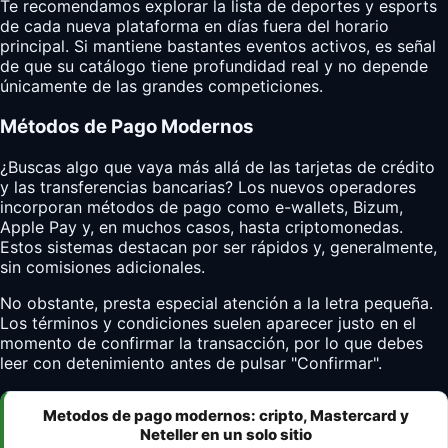
Te recomendamos explorar la lista de deportes y esports
de cada nueva plataforma en días fuera del horario
principal. Si mantiene bastantes eventos activos, es señal
de que su catálogo tiene profundidad real y no depende
únicamente de las grandes competiciones.
Métodos de Pago Modernos
¿Buscas algo que vaya más allá de las tarjetas de crédito
y las transferencias bancarias? Los nuevos operadores
incorporan métodos de pago como e-wallets, Bizum,
Apple Pay y, en muchos casos, hasta criptomonedas.
Estos sistemas destacan por ser rápidos y, generalmente,
sin comisiones adicionales.
No obstante, presta especial atención a la letra pequeña.
Los términos y condiciones suelen aparecer justo en el
momento de confirmar la transacción, por lo que debes
leer con detenimiento antes de pulsar "Confirmar".
Metodos de pago modernos: cripto, Mastercard y
Neteller en un solo sitio