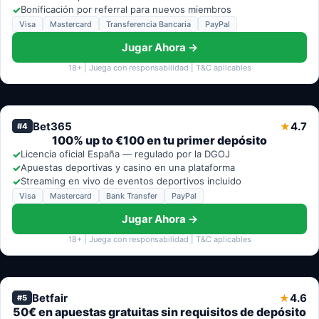
✓
Bonificación por referral para nuevos miembros
Visa
Mastercard
Transferencia Bancaria
PayPal
Jugar Ahora →
18+ | Juega con responsabilidad | T&C aplicables
Bet365
4.7
★
#4
100% up to €100 en tu primer depósito
✓
Licencia oficial España — regulado por la DGOJ
✓
Apuestas deportivas y casino en una plataforma
✓
Streaming en vivo de eventos deportivos incluido
Visa
Mastercard
Bank Transfer
PayPal
Jugar Ahora →
18+ | Juega con responsabilidad | T&C aplicables
Betfair
4.6
★
#5
50€ en apuestas gratuitas sin requisitos de depósito