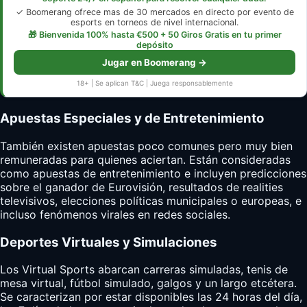
✓ Boomerang ofrece mas de 30 mercados en directo por evento de
esports en torneos de nivel internacional.
🎁 Bienvenida 100% hasta €500 + 50 Giros Gratis en tu primer
depósito
Jugar en Boomerang →
18+ | Se aplican T&C | Juega responsablemente
Apuestas Especiales y de Entretenimiento
También existen apuestas poco comunes pero muy bien
remuneradas para quienes aciertan. Están consideradas
como apuestas de entretenimiento e incluyen predicciones
sobre el ganador de Eurovisión, resultados de realities
televisivos, elecciones políticas municipales o europeas, e
incluso fenómenos virales en redes sociales.
Deportes Virtuales y Simulaciones
Los Virtual Sports abarcan carreras simuladas, tenis de
mesa virtual, fútbol simulado, galgos y un largo etcétera.
Se caracterizan por estar disponibles las 24 horas del día,