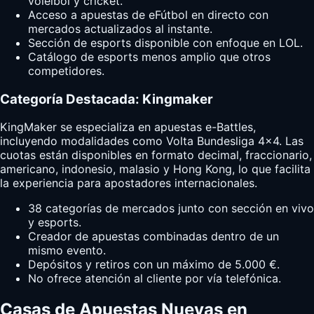
voleibol y cricket.
Acceso a apuestas de eFútbol en directo con
mercados actualizados al instante.
Sección de esports disponible con enfoque en LOL.
Catálogo de esports menos amplio que otros
competidores.
Categoría Destacada: Kingmaker
KingMaker se especializa en apuestas e-Battles,
incluyendo modalidades como Volta Bundesliga 4×4. Las
cuotas están disponibles en formato decimal, fraccionario,
americano, indonesio, malasio y Hong Kong, lo que facilita
la experiencia para apostadores internacionales.
38 categorías de mercados junto con sección en vivo
y esports.
Creador de apuestas combinadas dentro de un
mismo evento.
Depósitos y retiros con un máximo de 5.000 €.
No ofrece atención al cliente por vía telefónica.
Casas de Apuestas Nuevas en