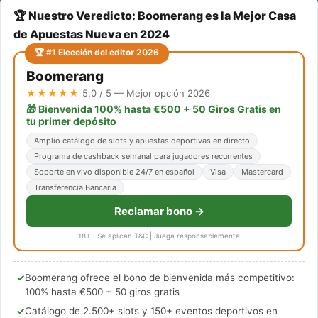
🏆 Nuestro Veredicto: Boomerang es la Mejor Casa
de Apuestas Nueva en 2024
🏆 #1 Elección del editor 2026
Boomerang
★★★★★
5.0 / 5 — Mejor opción 2026
🎁 Bienvenida 100% hasta €500 + 50 Giros Gratis en
tu primer depósito
Amplio catálogo de slots y apuestas deportivas en directo
Programa de cashback semanal para jugadores recurrentes
Soporte en vivo disponible 24/7 en español
Visa
Mastercard
Transferencia Bancaria
Reclamar bono →
18+ | Se aplican T&C | Juega responsablemente
✓
Boomerang ofrece el bono de bienvenida más competitivo:
100% hasta €500 + 50 giros gratis
✓
Catálogo de 2.500+ slots y 150+ eventos deportivos en