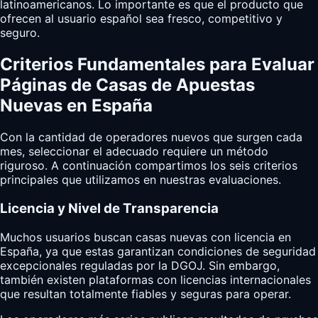
latinoamericanos. Lo importante es que el producto que
ofrecen al usuario español sea fresco, competitivo y
seguro.
Criterios Fundamentales para Evaluar
Páginas de Casas de Apuestas
Nuevas en España
Con la cantidad de operadores nuevos que surgen cada
mes, seleccionar el adecuado requiere un método
riguroso. A continuación compartimos los seis criterios
principales que utilizamos en nuestras evaluaciones.
Licencia y Nivel de Transparencia
Muchos usuarios buscan casas nuevas con licencia en
España, ya que estas garantizan condiciones de seguridad
excepcionales reguladas por la DGOJ. Sin embargo,
también existen plataformas con licencias internacionales
que resultan totalmente fiables y seguras para operar.