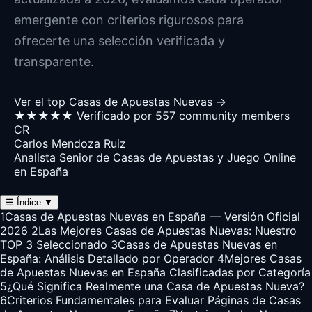
emergente con criterios rigurosos para
ofrecerte una selección verificada y
transparente.
Ver el top Casas de Apuestas Nuevas →
★★★★★
Verificado por 557 community members
CR
Carlos Mendoza Ruiz
Analista Senior de Casas de Apuestas y Juego Online
en España
☰
Índice
▼
1
Casas de Apuestas Nuevas en España — Versión Oficial
2026
2
Las Mejores Casas de Apuestas Nuevas: Nuestro
TOP 3 Seleccionado
3
Casas de Apuestas Nuevas en
España: Análisis Detallado por Operador
4
Mejores Casas
de Apuestas Nuevas en España Clasificadas por Categoría
5
¿Qué Significa Realmente una Casa de Apuestas Nueva?
6
Criterios Fundamentales para Evaluar Páginas de Casas