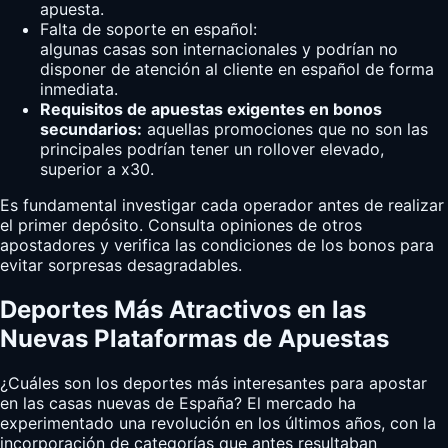
apuesta.
Falta de soporte en español:
algunas casas son internacionales y podrían no
disponer de atención al cliente en español de forma
inmediata.
Requisitos de apuestas exigentes en bonos
secundarios:
aquellas promociones que no son las
principales podrían tener un rollover elevado,
superior a x30.
Es fundamental investigar cada operador antes de realizar
el primer depósito. Consulta opiniones de otros
apostadores y verifica las condiciones de los bonos para
evitar sorpresas desagradables.
Deportes Más Atractivos en las
Nuevas Plataformas de Apuestas
¿Cuáles son los deportes más interesantes para apostar
en las casas nuevas de España? El mercado ha
experimentado una revolución en los últimos años, con la
incorporación de categorías que antes resultaban