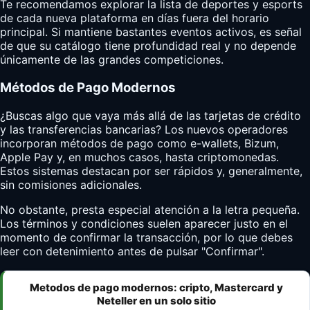
Te recomendamos explorar la lista de deportes y esports
de cada nueva plataforma en días fuera del horario
principal. Si mantiene bastantes eventos activos, es señal
de que su catálogo tiene profundidad real y no depende
únicamente de las grandes competiciones.
Métodos de Pago Modernos
¿Buscas algo que vaya más allá de las tarjetas de crédito
y las transferencias bancarias? Los nuevos operadores
incorporan métodos de pago como e-wallets, Bizum,
Apple Pay y, en muchos casos, hasta criptomonedas.
Estos sistemas destacan por ser rápidos y, generalmente,
sin comisiones adicionales.
No obstante, presta especial atención a la letra pequeña.
Los términos y condiciones suelen aparecer justo en el
momento de confirmar la transacción, por lo que debes
leer con detenimiento antes de pulsar "Confirmar".
Metodos de pago modernos: cripto, Mastercard y
Neteller en un solo sitio