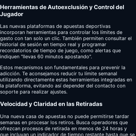
Herramientas de Autoexclusión y Control del
Jugador
Las nuevas plataformas de apuestas deportivas
incorporan herramientas para controlar los límites de
gasto con tan solo un clic. También permiten consultar el
historial de sesión en tiempo real y programar
recordatorios de tiempo de juego, como alertas que
indiquen "llevas 60 minutos apostando".
Estos mecanismos son fundamentales para prevenir la
adicción. Te aconsejamos reducir tu límite semanal
utilizando directamente estas herramientas integradas en
la plataforma, evitando así depender del contacto con
soporte para realizar ajustes.
Velocidad y Claridad en las Retiradas
Una nueva casa de apuestas no puede permitirse tardar
semanas en procesar los retiros. Busca operadores que
ofrezcan procesos de retirada en menos de 24 horas y
que incluyan un indicador de tiempo restante hasta que se