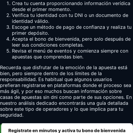
Crea tu cuenta proporcionando información verídica
desde el primer momento.
Verifica tu identidad con tu DNI o un documento de
identidad válido.
Escoge un método de pago de confianza y realiza tu
primer depósito.
Acepta el bono de bienvenida, pero solo después de
leer sus condiciones completas.
Revisa el menú de eventos y comienza siempre con
apuestas que comprendas bien.
Recuerda que disfrutar de la emoción de la apuesta está
bien, pero siempre dentro de los límites de la
responsabilidad. Es habitual que algunos usuarios
prefieran registrarse en plataformas donde el proceso sea
más ágil, y por eso muchos buscan información sobre
casas de apuestas sin dni
como parte de sus opciones. En
nuestro análisis dedicado encontrarás una guía detallada
sobre este tipo de operadores y lo que implica para tu
seguridad.
Registrate en minutos y activa tu bono de bienvenida