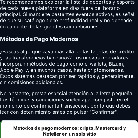
Te recomendamos explorar la lista de deportes y esports
de cada nueva plataforma en días fuera del horario
principal. Si mantiene bastantes eventos activos, es señal
de que su catálogo tiene profundidad real y no depende
únicamente de las grandes competiciones.
Métodos de Pago Modernos
¿Buscas algo que vaya más allá de las tarjetas de crédito
y las transferencias bancarias? Los nuevos operadores
incorporan métodos de pago como e-wallets, Bizum,
Apple Pay y, en muchos casos, hasta criptomonedas.
Estos sistemas destacan por ser rápidos y, generalmente,
sin comisiones adicionales.
No obstante, presta especial atención a la letra pequeña.
Los términos y condiciones suelen aparecer justo en el
momento de confirmar la transacción, por lo que debes
leer con detenimiento antes de pulsar "Confirmar".
Metodos de pago modernos: cripto, Mastercard y
Neteller en un solo sitio