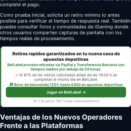
complete el pago.
Como prueba inicial, solicita un retiro mínimo lo antes
posible para verificar el tiempo de respuesta real. También
puedes consultar foros y comunidades de iGaming donde
otros usuarios comparten capturas de pantalla con los
tiempos reales de procesamiento.
Retiros rapidos garantizados en tu nueva casa de
apuestas deportivas
BetLabel procesa retiradas via PayPal y Transferencia Bancaria con
tiempos medios por debajo de 24 horas.
✓ El 87% de los retiros solicitados antes de las 18:00 h se
completan el mismo dia en BetLabel.
🎁 Bono de bienvenida 120% hasta €400 en apuestas deportivas
Jugar en BetLabel →
18+ | Se aplican T&C | Juega responsablemente
Ventajas de los Nuevos Operadores
Frente a las Plataformas