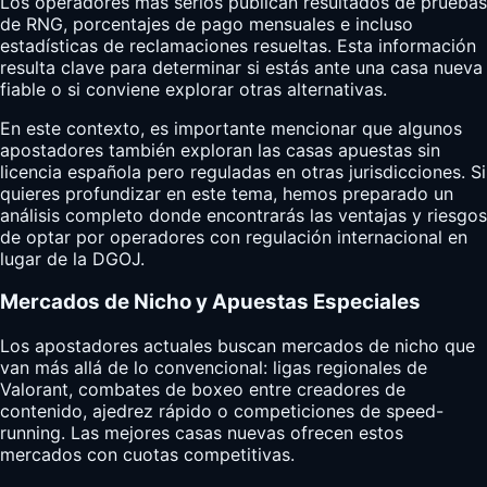
Los operadores más serios publican resultados de pruebas
de RNG, porcentajes de pago mensuales e incluso
estadísticas de reclamaciones resueltas. Esta información
resulta clave para determinar si estás ante una casa nueva
fiable o si conviene explorar otras alternativas.
En este contexto, es importante mencionar que algunos
apostadores también exploran las
casas apuestas sin
licencia
española pero reguladas en otras jurisdicciones. Si
quieres profundizar en este tema, hemos preparado un
análisis completo donde encontrarás las ventajas y riesgos
de optar por operadores con regulación internacional en
lugar de la DGOJ.
Mercados de Nicho y Apuestas Especiales
Los apostadores actuales buscan mercados de nicho que
van más allá de lo convencional: ligas regionales de
Valorant, combates de boxeo entre creadores de
contenido, ajedrez rápido o competiciones de speed-
running. Las mejores casas nuevas ofrecen estos
mercados con cuotas competitivas.