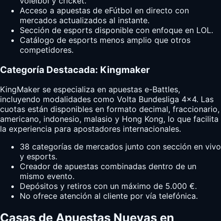
voleibol y cricket.
Acceso a apuestas de eFútbol en directo con
mercados actualizados al instante.
Sección de esports disponible con enfoque en LOL.
Catálogo de esports menos amplio que otros
competidores.
Categoría Destacada: Kingmaker
KingMaker se especializa en apuestas e-Battles,
incluyendo modalidades como Volta Bundesliga 4×4. Las
cuotas están disponibles en formato decimal, fraccionario,
americano, indonesio, malasio y Hong Kong, lo que facilita
la experiencia para apostadores internacionales.
38 categorías de mercados junto con sección en vivo
y esports.
Creador de apuestas combinadas dentro de un
mismo evento.
Depósitos y retiros con un máximo de 5.000 €.
No ofrece atención al cliente por vía telefónica.
Casas de Apuestas Nuevas en