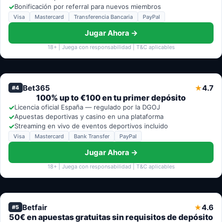
✓
Bonificación por referral para nuevos miembros
Visa
Mastercard
Transferencia Bancaria
PayPal
Jugar Ahora →
18+ | Juega con responsabilidad | T&C aplicables
Bet365
4.7
★
#4
100% up to €100 en tu primer depósito
✓
Licencia oficial España — regulado por la DGOJ
✓
Apuestas deportivas y casino en una plataforma
✓
Streaming en vivo de eventos deportivos incluido
Visa
Mastercard
Bank Transfer
PayPal
Jugar Ahora →
18+ | Juega con responsabilidad | T&C aplicables
Betfair
4.6
★
#5
50€ en apuestas gratuitas sin requisitos de depósito