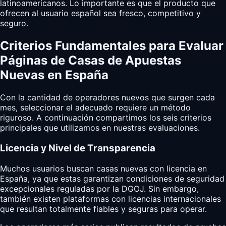
latinoamericanos. Lo importante es que el producto que
ofrecen al usuario español sea fresco, competitivo y
seguro.
Criterios Fundamentales para Evaluar
Páginas de Casas de Apuestas
Nuevas en España
Con la cantidad de operadores nuevos que surgen cada
mes, seleccionar el adecuado requiere un método
riguroso. A continuación compartimos los seis criterios
principales que utilizamos en nuestras evaluaciones.
Licencia y Nivel de Transparencia
Muchos usuarios buscan casas nuevas con licencia en
España, ya que estas garantizan condiciones de seguridad
excepcionales reguladas por la DGOJ. Sin embargo,
también existen plataformas con licencias internacionales
que resultan totalmente fiables y seguras para operar.