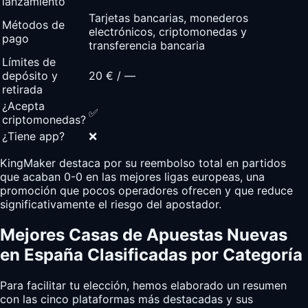
lanzamiento
Tarjetas bancarias, monederos
Métodos de
electrónicos, criptomonedas y
pago
transferencia bancaria
Límites de
depósito y
20 € / —
retirada
¿Acepta
✅
criptomonedas?
¿Tiene app?
❌
KingMaker destaca por su reembolso total en partidos
que acaban 0-0 en las mejores ligas europeas, una
promoción que pocos operadores ofrecen y que reduce
significativamente el riesgo del apostador.
Mejores Casas de Apuestas Nuevas
en España Clasificadas por Categoría
Para facilitar tu elección, hemos elaborado un resumen
con las cinco plataformas más destacadas y sus