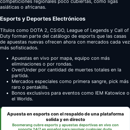
competiciones regionales poco cubiertas, como ligas
asiáticas o africanas.
Esports y Deportes Electrónicos
Títulos como DOTA 2, CS:GO, League of Legends y Call of
Duty forman parte del catálogo de esports que las casas
de apuestas nuevas ofrecen ahora con mercados cada vez
más sofisticados.
Apuestas en vivo por mapa, equipo con más
eliminaciones o por rondas.
Over/Under por cantidad de muertes totales en la
partida.
Mercados especiales como primera sangre, pick más
raro o pentakills.
Bonos exclusivos para eventos como IEM Katowice o
el Worlds.
Apuesta en esports con el respaldo de una plataforma
solida y en directo
Boomerang cubre esports y apuestas deportivas en vivo con
soporte 24/7 en español para resolver cualquier duda.