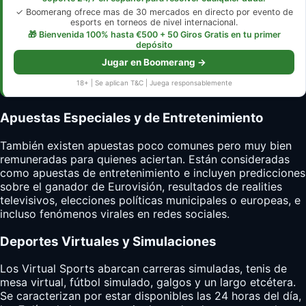
✓ Boomerang ofrece mas de 30 mercados en directo por evento de
esports en torneos de nivel internacional.
🎁 Bienvenida 100% hasta €500 + 50 Giros Gratis en tu primer
depósito
Jugar en Boomerang →
18+ | Se aplican T&C | Juega responsablemente
Apuestas Especiales y de Entretenimiento
También existen apuestas poco comunes pero muy bien
remuneradas para quienes aciertan. Están consideradas
como apuestas de entretenimiento e incluyen predicciones
sobre el ganador de Eurovisión, resultados de realities
televisivos, elecciones políticas municipales o europeas, e
incluso fenómenos virales en redes sociales.
Deportes Virtuales y Simulaciones
Los Virtual Sports abarcan carreras simuladas, tenis de
mesa virtual, fútbol simulado, galgos y un largo etcétera.
Se caracterizan por estar disponibles las 24 horas del día,