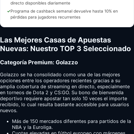
directo disponibles diariamente
✓
Programa de cashback semanal devuelve hasta 10% en
pérdidas para jugadores recurrentes
Las Mejores Casas de Apuestas
Nuevas: Nuestro TOP 3 Seleccionado
Categoría Premium: Golazzo
Golazzo se ha consolidado como una de las mejores
opciones entre los operadores recientes gracias a su
amplia cobertura de streaming en directo, especialmente
en torneos de Dota 2 y CS:GO. Su bono de bienvenida
deportivo requiere apostar tan solo 10 veces el importe
recibido, lo cual resulta bastante accesible para usuarios
nuevos.
Más de 150 mercados diferentes para partidos de la
NBA y la Euroliga.
Cuotas elevadas en fútbol europeo con márgenes