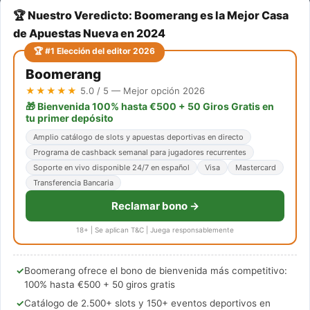
🏆 Nuestro Veredicto: Boomerang es la Mejor Casa
de Apuestas Nueva en 2024
🏆 #1 Elección del editor 2026
Boomerang
★★★★★
5.0 / 5 — Mejor opción 2026
🎁 Bienvenida 100% hasta €500 + 50 Giros Gratis en
tu primer depósito
Amplio catálogo de slots y apuestas deportivas en directo
Programa de cashback semanal para jugadores recurrentes
Soporte en vivo disponible 24/7 en español
Visa
Mastercard
Transferencia Bancaria
Reclamar bono →
18+ | Se aplican T&C | Juega responsablemente
✓
Boomerang ofrece el bono de bienvenida más competitivo:
100% hasta €500 + 50 giros gratis
✓
Catálogo de 2.500+ slots y 150+ eventos deportivos en