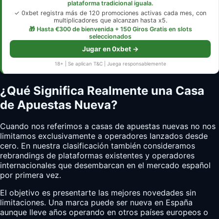
plataforma tradicional iguala.
✓ 0xbet registra más de 120 promociones activas cada mes, con
multiplicadores que alcanzan hasta x5.
🎁 Hasta €300 de bienvenida + 150 Giros Gratis en slots
seleccionados
Jugar en 0xbet →
18+ | Se aplican T&C | Juega responsablemente
¿Qué Significa Realmente una Casa
de Apuestas Nueva?
Cuando nos referimos a casas de apuestas nuevas no nos
limitamos exclusivamente a operadores lanzados desde
cero. En nuestra clasificación también consideramos
rebrandings de plataformas existentes y operadores
internacionales que desembarcan en el mercado español
por primera vez.
El objetivo es presentarte las mejores novedades sin
limitaciones. Una marca puede ser nueva en España
aunque lleve años operando en otros países europeos o