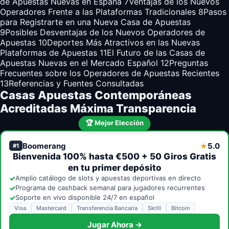
de Apuestas Nuevas en España
7
Ventajas de los Nuevos
Operadores Frente a las Plataformas Tradicionales
8
Pasos
para Registrarte en una Nueva Casa de Apuestas
9
Posibles Desventajas de los Nuevos Operadores de
Apuestas
10
Deportes Más Atractivos en las Nuevas
Plataformas de Apuestas
11
El Futuro de las Casas de
Apuestas Nuevas en el Mercado Español
12
Preguntas
Frecuentes sobre los Operadores de Apuestas Recientes
13
Referencias y Fuentes Consultadas
Casas Apuestas Contemporáneas
Acreditadas Máxima Transparencia
🏆 Mejor Elección
Boomerang
5.0
★
#1
Bienvenida 100% hasta €500 + 50 Giros Gratis
en tu primer depósito
✓
Amplio catálogo de slots y apuestas deportivas en directo
✓
Programa de cashback semanal para jugadores recurrentes
✓
Soporte en vivo disponible 24/7 en español
Visa
Mastercard
Transferencia Bancaria
Skrill
Bitcoin
Jugar Ahora →