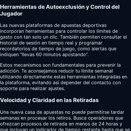
Herramientas de Autoexclusión y Control del
Jugador
Las nuevas plataformas de apuestas deportivas
incorporan herramientas para controlar los límites de
gasto con tan solo un clic. También permiten consultar el
historial de sesión en tiempo real y programar
recordatorios de tiempo de juego, como alertas que
indiquen "llevas 60 minutos apostando".
Estos mecanismos son fundamentales para prevenir la
adicción. Te aconsejamos reducir tu límite semanal
utilizando directamente estas herramientas integradas en
la plataforma, evitando así depender del contacto con
soporte para realizar ajustes.
Velocidad y Claridad en las Retiradas
Una nueva casa de apuestas no puede permitirse tardar
semanas en procesar los retiros. Busca operadores que
ofrezcan procesos de retirada en menos de 24 horas y
que incluyan un indicador de tiempo restante hasta que se