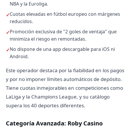
NBA y la Euroliga.
Cuotas elevadas en fútbol europeo con márgenes
reducidos.
Promoción exclusiva de "2 goles de ventaja" que
minimiza el riesgo en remontadas.
No dispone de una app descargable para iOS ni
Android.
Este operador destaca por la fiabilidad en los pagos
y por no imponer límites automáticos de depósito.
Tiene cuotas inmejorables en competiciones como
LaLiga y la Champions League, y su catálogo
supera los 40 deportes diferentes.
Categoría Avanzada: Roby Casino