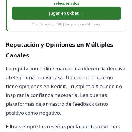
seleccionados
Jugar en 0xbet →
18+ | Se aplican T&C | Juega responsablemente
Reputación y Opiniones en Múltiples
Canales
La reputación online marca una diferencia decisiva
al elegir una nueva casa. Un operador que no
tiene opiniones en Reddit, Trustpilot o X puede no
inspirar la confianza necesaria. Las buenas
plataformas dejan rastro de feedback tanto
positivo como negativo.
Filtra siempre las reseñas por la puntuación más