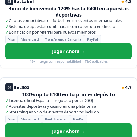
BetLabel
4.8
★
#3
Bono de bienvenida 120% hasta €400 en apuestas
deportivas
✓
Cuotas competitivas en fútbol, tenis y eventos internacionales
✓
Sistema de apuestas combinadas con cobertura en directo
✓
Bonificación por referral para nuevos miembros
Visa
Mastercard
Transferencia Bancaria
PayPal
Jugar Ahora →
18+ | Juega con responsabilidad | T&C aplicables
Bet365
4.7
★
#4
100% up to €100 en tu primer depósito
✓
Licencia oficial España — regulado por la DGOJ
✓
Apuestas deportivas y casino en una plataforma
✓
Streaming en vivo de eventos deportivos incluido
Visa
Mastercard
Bank Transfer
PayPal
Jugar Ahora →