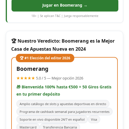
Jugar en Boomerang →
18+ | Se aplican T&C | Juega responsablemente
🏆 Nuestro Veredicto: Boomerang es la Mejor
Casa de Apuestas Nueva en 2024
🏆 #1 Elección del editor 2026
Boomerang
★★★★★
5.0 / 5 — Mejor opción 2026
🎁 Bienvenida 100% hasta €500 + 50 Giros Gratis
en tu primer depósito
Amplio catálogo de slots y apuestas deportivas en directo
Programa de cashback semanal para jugadores recurrentes
Soporte en vivo disponible 24/7 en español
Visa
Mastercard
Transferencia Bancaria