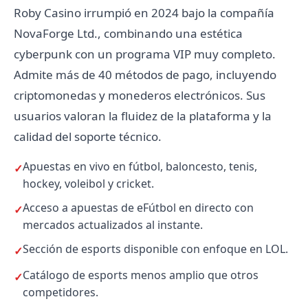
Roby Casino irrumpió en 2024 bajo la compañía
NovaForge Ltd., combinando una estética
cyberpunk con un programa VIP muy completo.
Admite más de 40 métodos de pago, incluyendo
criptomonedas y monederos electrónicos. Sus
usuarios valoran la fluidez de la plataforma y la
calidad del soporte técnico.
Apuestas en vivo en fútbol, baloncesto, tenis,
hockey, voleibol y cricket.
Acceso a apuestas de eFútbol en directo con
mercados actualizados al instante.
Sección de esports disponible con enfoque en LOL.
Catálogo de esports menos amplio que otros
competidores.