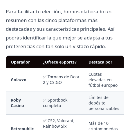
Para facilitar tu elección, hemos elaborado un
resumen con las cinco plataformas más
destacadas y sus características principales. Así
podrás identificar la que mejor se adapta a tus
preferencias con tan solo un vistazo rápido.
Operador
¿Ofrece eSports?
Destaca por
Cuotas
✅ Torneos de Dota
Golazzo
elevadas en
2 y CS:GO
fútbol europeo
Límites de
Roby
✅ Sportbook
depósito
Casino
completo
personalizables
✅ CS2, Valorant,
Más de 10
Rainbow Six,
Betrepublic
criptomonedas