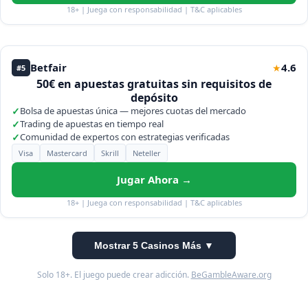
18+ | Juega con responsabilidad | T&C aplicables
Betfair
4.6
★
#5
50€ en apuestas gratuitas sin requisitos de
depósito
✓
Bolsa de apuestas única — mejores cuotas del mercado
✓
Trading de apuestas en tiempo real
✓
Comunidad de expertos con estrategias verificadas
Visa
Mastercard
Skrill
Neteller
Jugar Ahora →
18+ | Juega con responsabilidad | T&C aplicables
Mostrar 5 Casinos Más ▼
Solo 18+. El juego puede crear adicción.
BeGambleAware.org