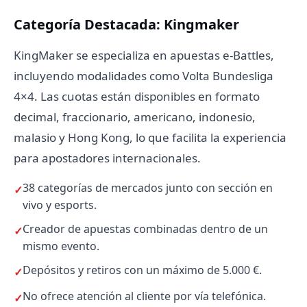
Categoría Destacada: Kingmaker
KingMaker se especializa en apuestas e-Battles,
incluyendo modalidades como Volta Bundesliga
4×4. Las cuotas están disponibles en formato
decimal, fraccionario, americano, indonesio,
malasio y Hong Kong, lo que facilita la experiencia
para apostadores internacionales.
38 categorías de mercados junto con sección en
vivo y esports.
Creador de apuestas combinadas dentro de un
mismo evento.
Depósitos y retiros con un máximo de 5.000 €.
No ofrece atención al cliente por vía telefónica.