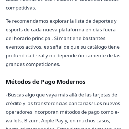
competitivas.
Te recomendamos explorar la lista de deportes y
esports de cada nueva plataforma en días fuera
del horario principal. Si mantiene bastantes
eventos activos, es señal de que su catálogo tiene
profundidad real y no depende únicamente de las
grandes competiciones.
Métodos de Pago Modernos
¿Buscas algo que vaya más allá de las tarjetas de
crédito y las transferencias bancarias? Los nuevos
operadores incorporan métodos de pago como e-
wallets, Bizum, Apple Pay y, en muchos casos,