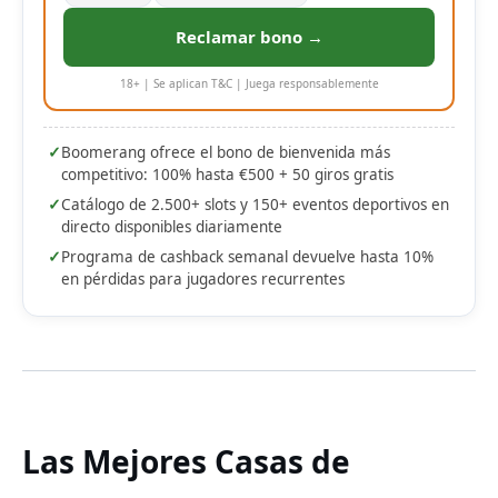
Reclamar bono →
18+ | Se aplican T&C | Juega responsablemente
✓
Boomerang ofrece el bono de bienvenida más
competitivo: 100% hasta €500 + 50 giros gratis
✓
Catálogo de 2.500+ slots y 150+ eventos deportivos en
directo disponibles diariamente
✓
Programa de cashback semanal devuelve hasta 10%
en pérdidas para jugadores recurrentes
Las Mejores Casas de