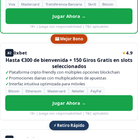
Visa
Mastercard
Transferencia Bancaria
Skrill
Bitcoin
Jugar Ahora →
18+ | Juega con responsabilidad | T&C aplicables
🎰 Mejor Bono
0xbet
4.9
★
#2
Hasta €300 de bienvenida + 150 Giros Gratis en slots
seleccionados
✓
Plataforma cripto-friendly con múltiples opciones blockchain
✓
Promociones diarias con multiplicadores de apuestas
✓
Interfaz intuitiva optimizada para móviles
Bitcoin
Ethereum
Mastercard
Neteller
PayPal
Jugar Ahora →
18+ | Juega con responsabilidad | T&C aplicables
⚡ Retiro Rápido