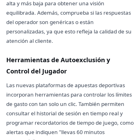
alta y más baja para obtener una visión
equilibrada. Además, comprueba si las respuestas
del operador son genéricas o están
personalizadas, ya que esto refleja la calidad de su
atención al cliente.
Herramientas de Autoexclusión y
Control del Jugador
Las nuevas plataformas de apuestas deportivas
incorporan herramientas para controlar los límites
de gasto con tan solo un clic. También permiten
consultar el historial de sesión en tiempo real y
programar recordatorios de tiempo de juego, como
alertas que indiquen "llevas 60 minutos