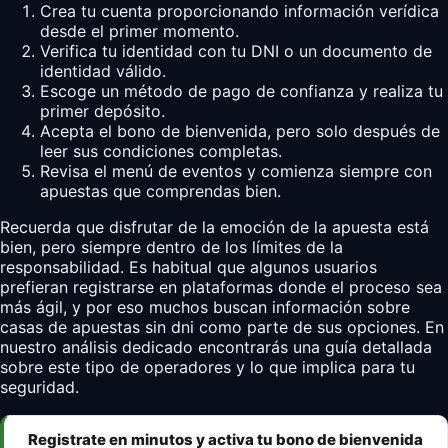
Crea tu cuenta proporcionando información verídica
desde el primer momento.
Verifica tu identidad con tu DNI o un documento de
identidad válido.
Escoge un método de pago de confianza y realiza tu
primer depósito.
Acepta el bono de bienvenida, pero solo después de
leer sus condiciones completas.
Revisa el menú de eventos y comienza siempre con
apuestas que comprendas bien.
Recuerda que disfrutar de la emoción de la apuesta está
bien, pero siempre dentro de los límites de la
responsabilidad. Es habitual que algunos usuarios
prefieran registrarse en plataformas donde el proceso sea
más ágil, y por eso muchos buscan información sobre
casas de apuestas sin dni
como parte de sus opciones. En
nuestro análisis dedicado encontrarás una guía detallada
sobre este tipo de operadores y lo que implica para tu
seguridad.
Registrate en minutos y activa tu bono de bienvenida