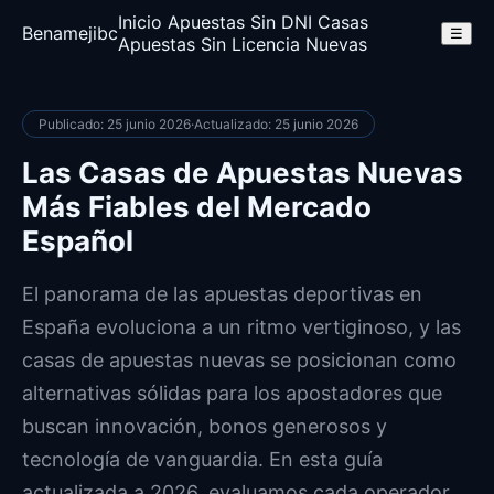
Inicio
Apuestas Sin DNI
Casas
Benamejibc
☰
Apuestas Sin Licencia
Nuevas
Publicado: 25 junio 2026
·
Actualizado: 25 junio 2026
Las Casas de Apuestas Nuevas
Más Fiables del Mercado
Español
El panorama de las apuestas deportivas en
España evoluciona a un ritmo vertiginoso, y las
casas de apuestas nuevas se posicionan como
alternativas sólidas para los apostadores que
buscan innovación, bonos generosos y
tecnología de vanguardia. En esta guía
actualizada a 2026, evaluamos cada operador