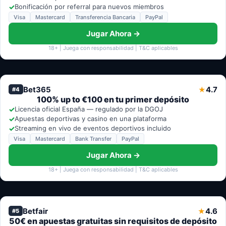
✓
Bonificación por referral para nuevos miembros
Visa
Mastercard
Transferencia Bancaria
PayPal
Jugar Ahora →
18+ | Juega con responsabilidad | T&C aplicables
Bet365
4.7
★
#4
100% up to €100 en tu primer depósito
✓
Licencia oficial España — regulado por la DGOJ
✓
Apuestas deportivas y casino en una plataforma
✓
Streaming en vivo de eventos deportivos incluido
Visa
Mastercard
Bank Transfer
PayPal
Jugar Ahora →
18+ | Juega con responsabilidad | T&C aplicables
Betfair
4.6
★
#5
50€ en apuestas gratuitas sin requisitos de depósito