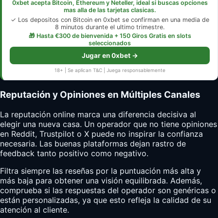
0xbet acepta Bitcoin, Ethereum y Neteller, ideal si buscas opciones
mas alla de las tarjetas clasicas.
✓ Los depositos con Bitcoin en 0xbet se confirman en una media de
8 minutos durante el ultimo trimestre.
🎁 Hasta €300 de bienvenida + 150 Giros Gratis en slots
seleccionados
Jugar en 0xbet →
18+ | Se aplican T&C | Juega responsablemente
Reputación y Opiniones en Múltiples Canales
La reputación online marca una diferencia decisiva al
elegir una nueva casa. Un operador que no tiene opiniones
en Reddit, Trustpilot o X puede no inspirar la confianza
necesaria. Las buenas plataformas dejan rastro de
feedback tanto positivo como negativo.
Filtra siempre las reseñas por la puntuación más alta y
más baja para obtener una visión equilibrada. Además,
comprueba si las respuestas del operador son genéricas o
están personalizadas, ya que esto refleja la calidad de su
atención al cliente.