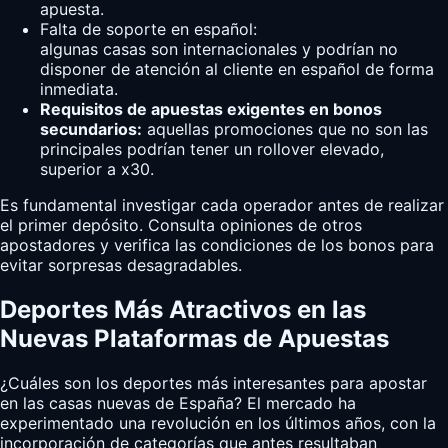
apuesta.
Falta de soporte en español:
algunas casas son internacionales y podrían no
disponer de atención al cliente en español de forma
inmediata.
Requisitos de apuestas exigentes en bonos
secundarios:
aquellas promociones que no son las
principales podrían tener un rollover elevado,
superior a x30.
Es fundamental investigar cada operador antes de realizar
el primer depósito. Consulta opiniones de otros
apostadores y verifica las condiciones de los bonos para
evitar sorpresas desagradables.
Deportes Más Atractivos en las
Nuevas Plataformas de Apuestas
¿Cuáles son los deportes más interesantes para apostar
en las casas nuevas de España? El mercado ha
experimentado una revolución en los últimos años, con la
incorporación de categorías que antes resultaban