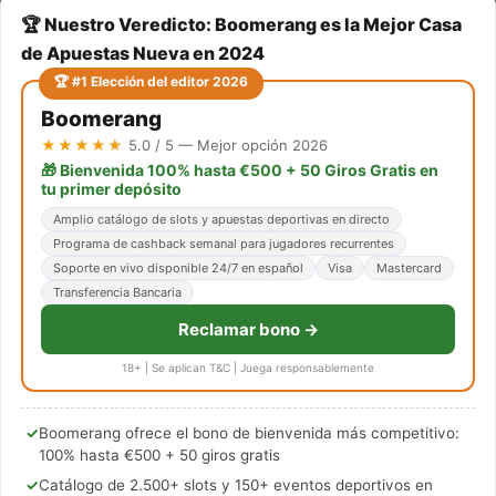
🏆 Nuestro Veredicto: Boomerang es la Mejor Casa
de Apuestas Nueva en 2024
🏆 #1 Elección del editor 2026
Boomerang
★★★★★
5.0 / 5 — Mejor opción 2026
🎁 Bienvenida 100% hasta €500 + 50 Giros Gratis en
tu primer depósito
Amplio catálogo de slots y apuestas deportivas en directo
Programa de cashback semanal para jugadores recurrentes
Soporte en vivo disponible 24/7 en español
Visa
Mastercard
Transferencia Bancaria
Reclamar bono →
18+ | Se aplican T&C | Juega responsablemente
✓
Boomerang ofrece el bono de bienvenida más competitivo:
100% hasta €500 + 50 giros gratis
✓
Catálogo de 2.500+ slots y 150+ eventos deportivos en