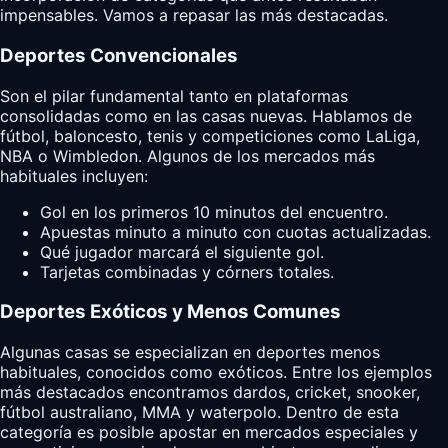
impensables. Vamos a repasar las más destacadas.
Deportes Convencionales
Son el pilar fundamental tanto en plataformas
consolidadas como en las casas nuevas. Hablamos de
fútbol, baloncesto, tenis y competiciones como LaLiga,
NBA o Wimbledon. Algunos de los mercados más
habituales incluyen:
Gol en los primeros 10 minutos del encuentro.
Apuestas minuto a minuto con cuotas actualizadas.
Qué jugador marcará el siguiente gol.
Tarjetas combinadas y córners totales.
Deportes Exóticos y Menos Comunes
Algunas casas se especializan en deportes menos
habituales, conocidos como exóticos. Entre los ejemplos
más destacados encontramos dardos, cricket, snooker,
fútbol australiano, MMA y waterpolo. Dentro de esta
categoría es posible apostar en mercados especiales y