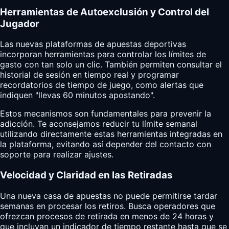
Herramientas de Autoexclusión y Control del
Jugador
Las nuevas plataformas de apuestas deportivas
incorporan herramientas para controlar los límites de
gasto con tan solo un clic. También permiten consultar el
historial de sesión en tiempo real y programar
recordatorios de tiempo de juego, como alertas que
indiquen "llevas 60 minutos apostando".
Estos mecanismos son fundamentales para prevenir la
adicción. Te aconsejamos reducir tu límite semanal
utilizando directamente estas herramientas integradas en
la plataforma, evitando así depender del contacto con
soporte para realizar ajustes.
Velocidad y Claridad en las Retiradas
Una nueva casa de apuestas no puede permitirse tardar
semanas en procesar los retiros. Busca operadores que
ofrezcan procesos de retirada en menos de 24 horas y
que incluyan un indicador de tiempo restante hasta que se