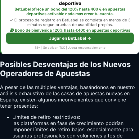
deportivo
BetLabel ofrece un bono del 120% hasta 400 € en apuestas
deportivas activable nada mas crear tu cuenta.
✓ El proceso de registro en BetLabel se completa en menos de 3
minutos segun pruebas de usabilidad propias.
🎁 Bono de bienvenida 120% hasta €400 en apuestas deportivas
Jugar en BetLabel →
18+ | Se aplican T&C | Juega responsablemente
Posibles Desventajas de los Nuevos
Operadores de Apuestas
A pesar de las múltiples ventajas, basándonos en nuestro
análisis exhaustivo de las casas de apuestas nuevas en
España, existen algunos inconvenientes que conviene
tener presentes:
Límites de retiro restrictivos:
las plataformas en fase de crecimiento podrían
imponer límites de retiro bajos, especialmente para
usuarios profesionales con volúmenes altos de